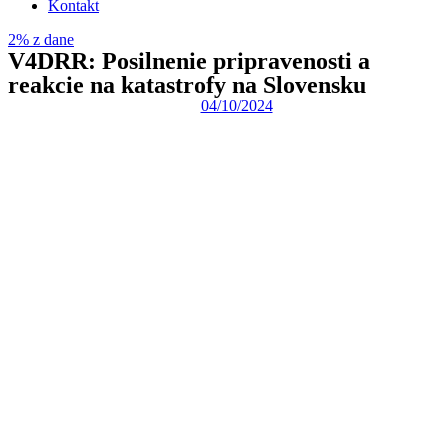
Kontakt
základe
spôsobu
2% z dane
používania
V4DRR: Posilnenie pripravenosti a
webovej
reakcie na katastrofy na Slovensku
stránky.
04/10/2024
Používateľská
spokojnosť
Aby naša
stránka počas
vašej návštevy
fungovala čo
najlepšie. Ak
tieto súbory
cookie
odmietnete,
niektoré
funkcie z
webovej
stránky zmiznú.