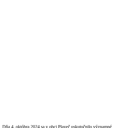
Dňa
4. októbra 2024
sa v obci Plaveč uskutočnilo významné