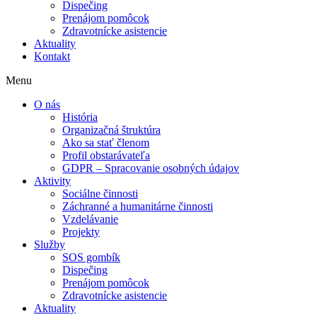
Dispečing
Prenájom pomôcok
Zdravotnícke asistencie
Aktuality
Kontakt
Menu
Nevyhnutné
Tieto súbory
O nás
cookie nie sú
História
voliteľné. Sú
Organizačná štruktúra
potrebné pre
Ako sa stať členom
fungovanie
Profil obstarávateľa
webovej
GDPR – Spracovanie osobných údajov
stránky.
Aktivity
Sociálne činnosti
Záchranné a humanitárne činnosti
Vzdelávanie
Štatistiky
Projekty
Aby sme
Služby
mohli
SOS gombík
zlepšiť
Dispečing
funkčnosť
Prenájom pomôcok
a štruktúru
Zdravotnícke asistencie
webovej
Aktuality
stránky na