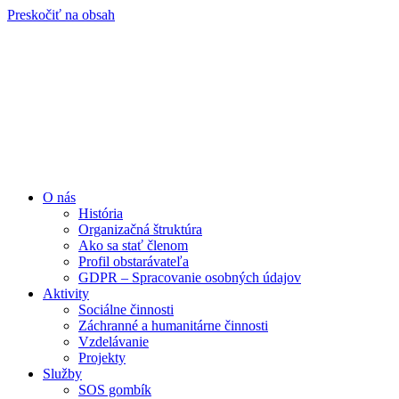
Preskočiť na obsah
O nás
História
Organizačná štruktúra
Ako sa stať členom
Profil obstarávateľa
GDPR – Spracovanie osobných údajov
Aktivity
Sociálne činnosti
Záchranné a humanitárne činnosti
Vzdelávanie
Projekty
Služby
SOS gombík