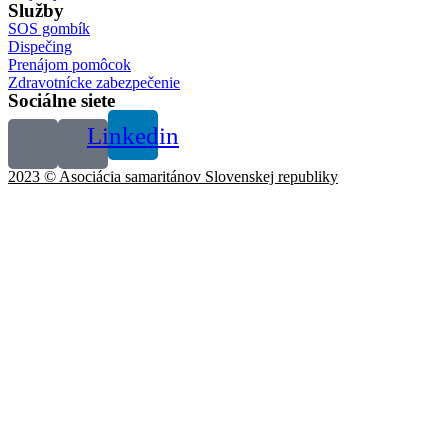
Služby
SOS gombík
Dispečing
Prenájom pomôcok
Zdravotnícke zabezpečenie
Sociálne siete
Linkedin
2023 © Asociácia samaritánov Slovenskej republiky