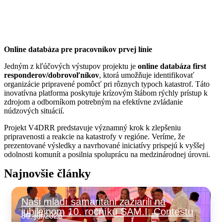
Online databáza pre pracovníkov prvej línie
Jedným z kľúčových výstupov projektu je
online databáza first
responderov/dobrovoľníkov
, ktorá umožňuje identifikovať
organizácie pripravené pomôcť pri rôznych typoch katastrof. Táto
inovatívna platforma poskytuje krízovým štábom rýchly prístup k
zdrojom a odborníkom potrebným na efektívne zvládanie
núdzových situácií.
Projekt V4DRR predstavuje významný krok k zlepšeniu
pripravenosti a reakcie na katastrofy v regióne. Veríme, že
prezentované výsledky a navrhované iniciatívy prispejú k vyššej
odolnosti komunít a posilnia spoluprácu na medzinárodnej úrovni.
Najnovšie články
Naši mladí samaritáni zažiarili na
jubilejnom 10. ročníku SAM.I. Contestu
30. júl 2026