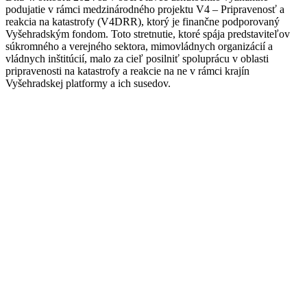
podujatie v rámci medzinárodného projektu
V4 – Pripravenosť a
reakcia na katastrofy (V4DRR)
, ktorý je finančne podporovaný
Vyšehradským fondom. Toto stretnutie, ktoré spája predstaviteľov
súkromného a verejného sektora, mimovládnych organizácií a
vládnych inštitúcií, malo za cieľ posilniť spoluprácu v oblasti
pripravenosti na katastrofy a reakcie na
ne
v rámci krajín
Vyšehradskej platformy a ich susedov.