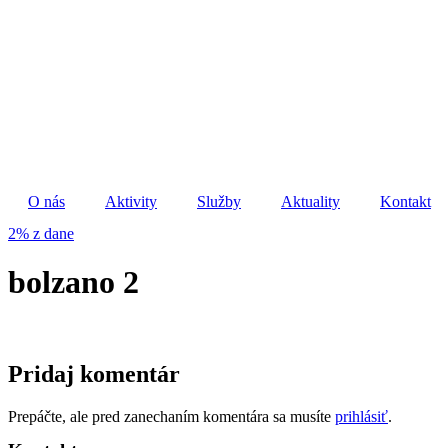
Preskočiť
na
obsah
O nás
Aktivity
Služby
Aktuality
Kontakt
2% z dane
bolzano 2
Pridaj komentár
Prepáčte, ale pred zanechaním komentára sa musíte
prihlásiť
.