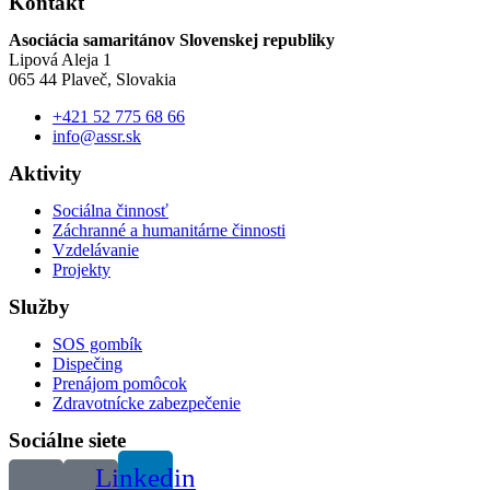
Kontakt
Asociácia samaritánov Slovenskej republiky
Lipová Aleja 1
065 44 Plaveč, Slovakia
+421 52 775 68 66
info@assr.sk
Aktivity
Sociálna činnosť
Záchranné a humanitárne činnosti
Vzdelávanie
Projekty
Služby
SOS gombík
Dispečing
Prenájom pomôcok
Zdravotnícke zabezpečenie
Sociálne siete
Linkedin