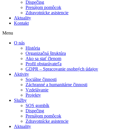
Dispečing
Prenájom pomôcok
Zdravotnícke asistencie
Aktuality
Kontakt
Menu
O nás
História
Organizačná štruktúra
Ako sa stať členom
Profil obstarávateľa
GDPR – Spracovanie osobných údajov
Aktivity
Sociálne činnosti
Záchranné a humanitárne činnosti
Vzdelávanie
Projekty
Služby
SOS gombík
Dispečing
Prenájom pomôcok
Zdravotnícke asistencie
Aktuality