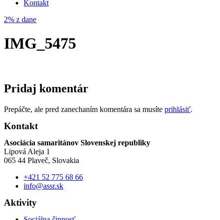
Kontakt
2% z dane
IMG_5475
Pridaj komentár
Prepáčte, ale pred zanechaním komentára sa musíte
prihlásiť
.
Kontakt
Asociácia samaritánov Slovenskej republiky
Lipová Aleja 1
065 44 Plaveč, Slovakia
+421 52 775 68 66
info@assr.sk
Aktivity
Sociálna činnosť