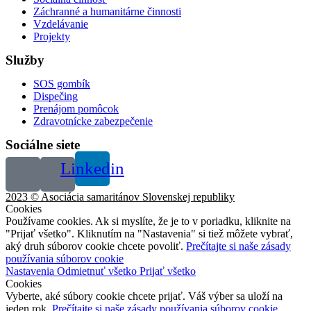
Záchranné a humanitárne činnosti
Vzdelávanie
Projekty
Služby
SOS gombík
Dispečing
Prenájom pomôcok
Zdravotnícke zabezpečenie
Sociálne siete
Linkedin
2023 © Asociácia samaritánov Slovenskej republiky
Cookies
Používame cookies. Ak si myslíte, že je to v poriadku, kliknite na
"Prijať všetko". Kliknutím na "Nastavenia" si tiež môžete vybrať,
aký druh súborov cookie chcete povoliť.
Prečítajte si naše zásady
používania súborov cookie
Nastavenia
Odmietnuť všetko
Prijať všetko
Cookies
Vyberte, aké súbory cookie chcete prijať. Váš výber sa uloží na
jeden rok.
Prečítajte si naše zásady používania súborov cookie