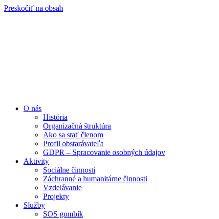
Preskočiť na obsah
O nás
História
Organizačná štruktúra
Ako sa stať členom
Profil obstarávateľa
GDPR – Spracovanie osobných údajov
Aktivity
Sociálne činnosti
Záchranné a humanitárne činnosti
Vzdelávanie
Projekty
Služby
SOS gombík