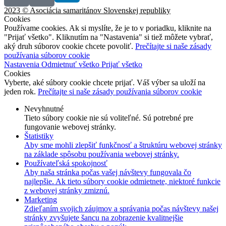
2023 © Asociácia samaritánov Slovenskej republiky
Cookies
Používame cookies. Ak si myslíte, že je to v poriadku, kliknite na
"Prijať všetko". Kliknutím na "Nastavenia" si tiež môžete vybrať,
aký druh súborov cookie chcete povoliť.
Prečítajte si naše zásady
používania súborov cookie
Nastavenia
Odmietnuť všetko
Prijať všetko
Cookies
Vyberte, aké súbory cookie chcete prijať. Váš výber sa uloží na
jeden rok.
Prečítajte si naše zásady používania súborov cookie
Nevyhnutné
Tieto súbory cookie nie sú voliteľné. Sú potrebné pre
fungovanie webovej stránky.
Štatistiky
Aby sme mohli zlepšiť funkčnosť a štruktúru webovej stránky
na základe spôsobu používania webovej stránky.
Používateľská spokojnosť
Aby naša stránka počas vašej návštevy fungovala čo
najlepšie. Ak tieto súbory cookie odmietnete, niektoré funkcie
z webovej stránky zmiznú.
Marketing
Zdieľaním svojich záujmov a správania počas návštevy našej
stránky zvyšujete šancu na zobrazenie kvalitnejšie