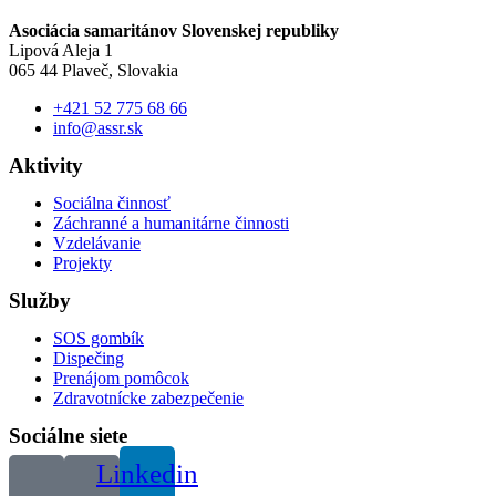
Asociácia samaritánov Slovenskej republiky
Lipová Aleja 1
065 44 Plaveč, Slovakia
+421 52 775 68 66
info@assr.sk
Aktivity
Sociálna činnosť
Záchranné a humanitárne činnosti
Vzdelávanie
Projekty
Služby
SOS gombík
Dispečing
Prenájom pomôcok
Zdravotnícke zabezpečenie
Sociálne siete
Linkedin