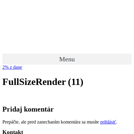
Preskočiť
na
obsah
Menu
2% z dane
FullSizeRender (11)
Pridaj komentár
Prepáčte, ale pred zanechaním komentára sa musíte
prihlásiť
.
Kontakt