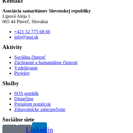
Kontakt
Asociácia samaritánov Slovenskej republiky
Lipová Aleja 1
065 44 Plaveč, Slovakia
+421 52 775 68 66
info@assr.sk
Aktivity
Sociálna činnosť
Záchranné a humanitárne činnosti
Vzdelávanie
Projekty
Služby
SOS gombík
Dispečing
Prenájom pomôcok
Zdravotnícke zabezpečenie
Sociálne siete
Linkedin