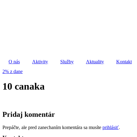
Preskočiť
na
obsah
O nás
Aktivity
Služby
Aktuality
Kontakt
2% z dane
10 canaka
Pridaj komentár
Prepáčte, ale pred zanechaním komentára sa musíte
prihlásiť
.