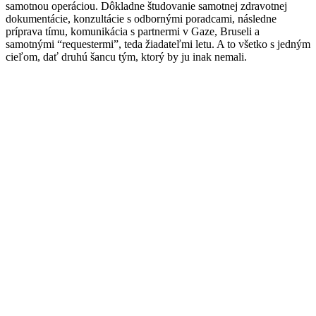
samotnou operáciou. Dôkladne študovanie samotnej zdravotnej
dokumentáci
e
, konzultácie s odborný
mi poradcami, následne
príprava tímu, komunikácia s partnermi v Gaze, Bruseli a
samotnými “
requestermi
”, teda
žiada
te
ľmi
letu.
A to všetko s jedným
cieľom, dať druhú šancu tým, ktorý by ju inak nemali.