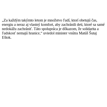
„Za každým takýmto letom je množstvo ľudí, ktorí obetujú čas,
energiu a neraz aj vlastný komfort,
aby
zachránili deti, ktoré sa samé
nedokážu zachrániť. Táto spolupráca je dôkazom, že solidarita a
ľudskosť
nemajú hranice,“ uviedol minister vnútra Matúš
Šutaj
Eštok
.