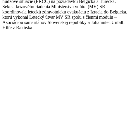
núdzové situácie (ERCC) na
požiadavku Belgicka a Turecka.
Sekcia krízového riadenia Ministerstva vnútra (MV) SR
koordinovala leteckú zdravotnícku evakuáciu z Izraela do Belgicka,
ktorú vykonal Letecký útvar MV SR spolu s členmi modulu –
Asociáciou samaritánov Slovenskej republiky a Johanniter-Unfall-
Hilfe z Rakúska.