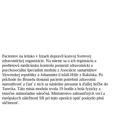
Pacientov na letisko v Izraeli dopravil konvoj Svetovej
zdravotníckej organizácie. Na mieste sa o ich
registráciu a
predletovú medicínsku kontrolu postarali zdravotnícki a
psychosociálni špecialisti modulu z Asociácie samaritánov
Slovenskej republiky a Johanniter-Unfall-Hilfe z Rakúska. Po
príchode do Bruselu dostanú pacienti potrebnú zdravotnú
starostlivosť a časť z nich sa následne presunie k ďalšej liečbe do
Turecka. Táto misia modulu trvala 19 hodín a bola fyzicky a
emočne mimoriadne náročná. Ministerstvo zahraničných vecí a
európskych záležitostí SR pri tejto operácii opäť poskytlo plnú
súčinnosť.