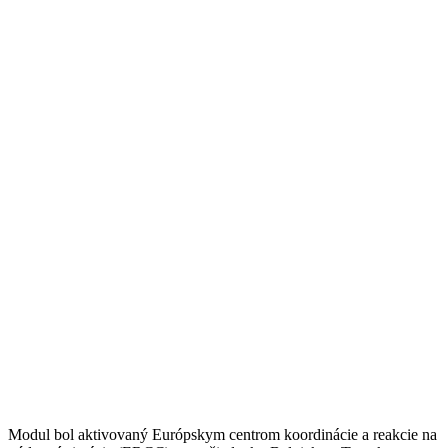
Marketing
Zdieľaním
svojich
záujmov a
správania
počas návštevy
našej stránky
zvyšujete šancu
na zobrazenie
kvalitnejšie
prispôsobeného
obsahu a
ponúk.
Modul bol aktivovaný Európskym centrom koordinácie a reakcie na