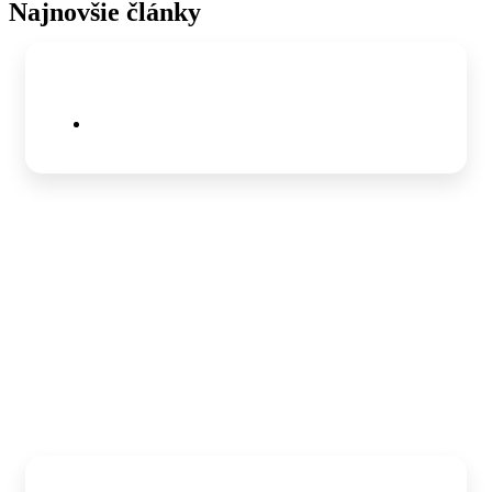
Najnovšie články
Naši mladí samaritáni zažiarili na
jubilejnom 10. ročníku SAM.I. Contestu
30. júl 2026
Naša mládež reprezentuje Slovensko na