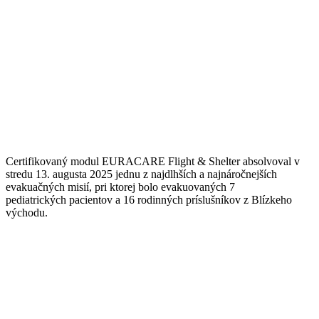
základe
spôsobu
používania
webovej
stránky.
Používateľská
spokojnosť
Aby naša
stránka počas
vašej návštevy
Certifikovaný modul EURACARE Flight & Shelter absolvoval v
fungovala čo
stredu 13. augusta 2025 jednu z
najdlhších a najnáročnejších
najlepšie. Ak
evakuačných misií, pri ktorej bolo evakuovaných 7
tieto súbory
pediatrických
pacientov a 16 rodinných príslušníkov z Blízkeho
cookie
východu.
odmietnete,
niektoré
funkcie z
webovej
stránky zmiznú.