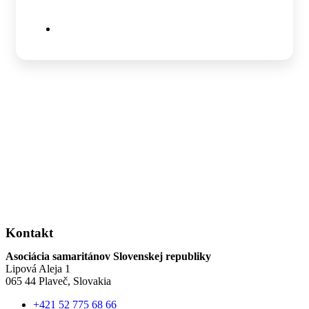
medzinárodnom SAM.I. Conteste
24. júl 2026
Kontakt
Asociácia samaritánov Slovenskej republiky
Lipová Aleja 1
065 44 Plaveč, Slovakia
+421 52 775 68 66