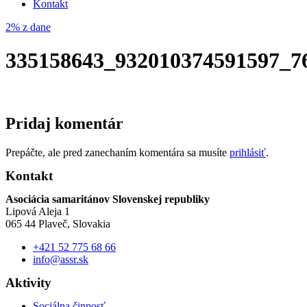
Kontakt
2% z dane
335158643_932010374591597_7
Pridaj komentár
Prepáčte, ale pred zanechaním komentára sa musíte
prihlásiť
.
Kontakt
Asociácia samaritánov Slovenskej republiky
Lipová Aleja 1
065 44 Plaveč, Slovakia
+421 52 775 68 66
info@assr.sk
Aktivity
Sociálna činnosť