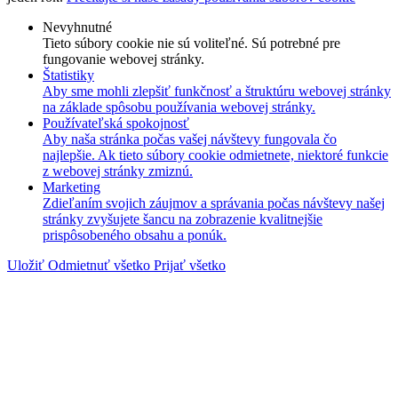
Nevyhnutné
Tieto súbory cookie nie sú voliteľné. Sú potrebné pre
fungovanie webovej stránky.
Štatistiky
Aby sme mohli zlepšiť funkčnosť a štruktúru webovej stránky
na základe spôsobu používania webovej stránky.
Používateľská spokojnosť
Aby naša stránka počas vašej návštevy fungovala čo
najlepšie. Ak tieto súbory cookie odmietnete, niektoré funkcie
z webovej stránky zmiznú.
Marketing
Zdieľaním svojich záujmov a správania počas návštevy našej
stránky zvyšujete šancu na zobrazenie kvalitnejšie
prispôsobeného obsahu a ponúk.
Uložiť
Odmietnuť všetko
Prijať všetko