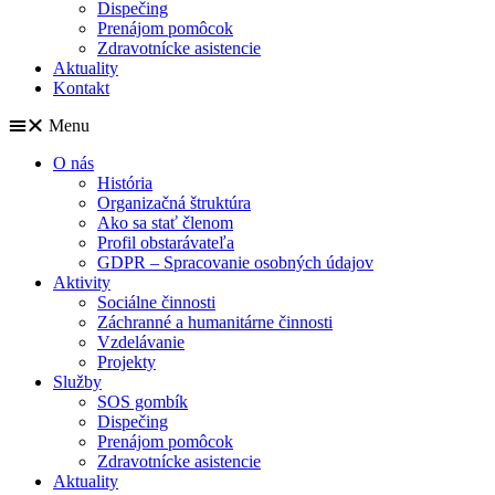
Dispečing
Prenájom pomôcok
Zdravotnícke asistencie
Aktuality
Kontakt
Menu
O nás
História
Organizačná štruktúra
Ako sa stať členom
Profil obstarávateľa
GDPR – Spracovanie osobných údajov
Aktivity
Sociálne činnosti
Záchranné a humanitárne činnosti
Vzdelávanie
Projekty
Služby
SOS gombík
Dispečing
Prenájom pomôcok
Zdravotnícke asistencie
Aktuality