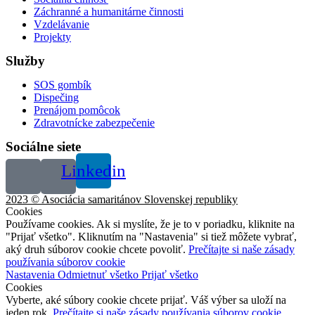
Záchranné a humanitárne činnosti
Vzdelávanie
Projekty
Služby
SOS gombík
Dispečing
Prenájom pomôcok
Zdravotnícke zabezpečenie
Sociálne siete
Linkedin
2023 © Asociácia samaritánov Slovenskej republiky
Cookies
Používame cookies. Ak si myslíte, že je to v poriadku, kliknite na
"Prijať všetko". Kliknutím na "Nastavenia" si tiež môžete vybrať,
aký druh súborov cookie chcete povoliť.
Prečítajte si naše zásady
používania súborov cookie
Nastavenia
Odmietnuť všetko
Prijať všetko
Cookies
Vyberte, aké súbory cookie chcete prijať. Váš výber sa uloží na
jeden rok.
Prečítajte si naše zásady používania súborov cookie