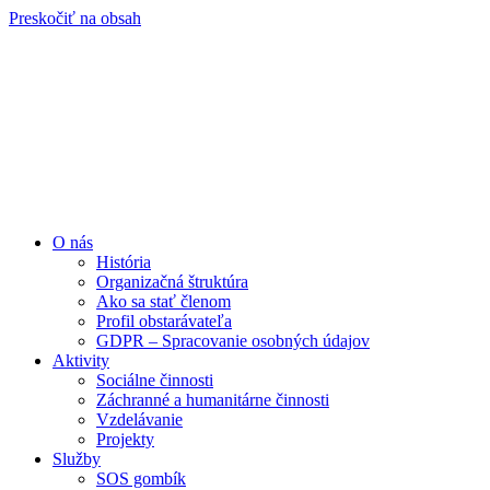
Preskočiť na obsah
O nás
História
Organizačná štruktúra
Ako sa stať členom
Profil obstarávateľa
GDPR – Spracovanie osobných údajov
Aktivity
Sociálne činnosti
Záchranné a humanitárne činnosti
Vzdelávanie
Projekty
Služby
SOS gombík