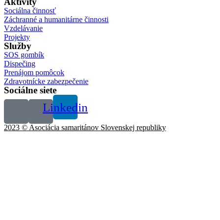
Aktivity
Sociálna činnosť
Záchranné a humanitárne činnosti
Vzdelávanie
Projekty
Služby
SOS gombík
Dispečing
Prenájom pomôcok
Zdravotnícke zabezpečenie
Sociálne siete
Linkedin
2023 © Asociácia samaritánov Slovenskej republiky