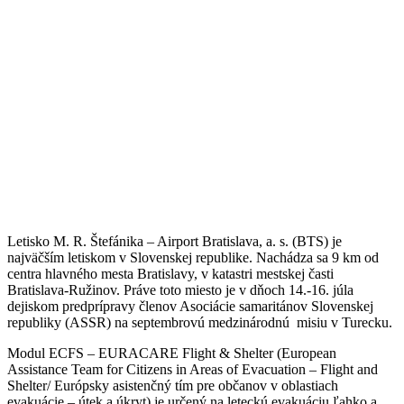
Letisko M. R. Štefánika – Airport Bratislava, a. s. (BTS) je
najväčším letiskom v Slovenskej republike. Nachádza sa 9 km od
centra hlavného mesta Bratislavy, v katastri mestskej časti
Bratislava-Ružinov. Práve toto miesto je v dňoch 14.-16. júla
dejiskom predprípravy členov Asociácie samaritánov Slovenskej
republiky (ASSR) na septembrovú medzinárodnú misiu v Turecku.
Modul ECFS – EURACARE Flight & Shelter (European
Assistance Team for Citizens in Areas of Evacuation – Flight and
Shelter/ Európsky asistenčný tím pre občanov v oblastiach
evakuácie – útek a úkryt) je určený na leteckú evakuáciu ľahko a