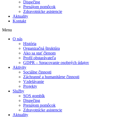
Dispečing
Prenájom pomôcok
Zdravotnícke asistencie
Aktuality
Kontakt
Menu
O nás
História
Organizačná štruktúra
Ako sa stať členom
Profil obstarávateľa
GDPR – Spracovanie osobných údajov
Aktivity
Sociálne činnosti
Záchranné a humanitárne činnosti
Vzdelávanie
Projekty
Služby
SOS gombík
Dispečing
Prenájom pomôcok
Zdravotnícke asistencie
Aktuality