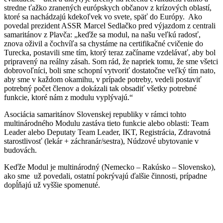
stredne ťažko zranených európskych občanov z krízových oblastí,
ktoré sa nachádzajú kdekoľvek vo svete, späť do Európy. Ako
povedal prezident ASSR Marcel Sedlačko pred výjazdom z centrali
samaritánov z Plavča: „keďže sa modul, na našu veľkú radosť,
znova oživil a čochvíľa sa chystáme na certifikačné cvičenie do
Turecka, postavili sme tím, ktorý teraz začíname vzdelávať, aby bol
pripravený na reálny zásah. Som rád, že napriek tomu, že sme všetci
dobrovoľníci, boli sme schopní vytvoriť dostatočne veľký tím nato,
aby sme v každom okamihu, v prípade potreby, vedeli postaviť
potrebný počet členov a dokázali tak obsadiť všetky potrebné
funkcie, ktoré nám z modulu vyplývajú.“
Asociácia samaritánov Slovenskej republiky v rámci tohto
multinárodného Modulu zastáva tieto funkcie alebo oblasti: Team
Leader alebo Deputaty Team Leader, IKT, Registrácia, Zdravotná
starostlivosť (lekár + záchranár/sestra), Núdzové ubytovanie v
budovách.
Keďže Modul je multinárodný (Nemecko – Rakúsko – Slovensko),
ako sme už povedali, ostatní pokrývajú ďalšie činnosti, prípadne
dopĺňajú už vyššie spomenuté.