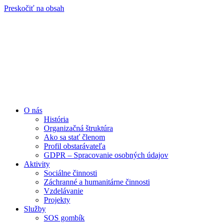
Preskočiť na obsah
O nás
História
Organizačná štruktúra
Ako sa stať členom
Profil obstarávateľa
GDPR – Spracovanie osobných údajov
Aktivity
Sociálne činnosti
Záchranné a humanitárne činnosti
Vzdelávanie
Projekty
Služby
SOS gombík