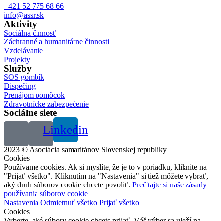
+421 52 775 68 66
info@assr.sk
Aktivity
Sociálna činnosť
Záchranné a humanitárne činnosti
Vzdelávanie
Projekty
Služby
SOS gombík
Dispečing
Prenájom pomôcok
Zdravotnícke zabezpečenie
Sociálne siete
Linkedin
2023 © Asociácia samaritánov Slovenskej republiky
Cookies
Používame cookies. Ak si myslíte, že je to v poriadku, kliknite na
"Prijať všetko". Kliknutím na "Nastavenia" si tiež môžete vybrať,
aký druh súborov cookie chcete povoliť.
Prečítajte si naše zásady
používania súborov cookie
Nastavenia
Odmietnuť všetko
Prijať všetko
Cookies
Vyberte, aké súbory cookie chcete prijať. Váš výber sa uloží na