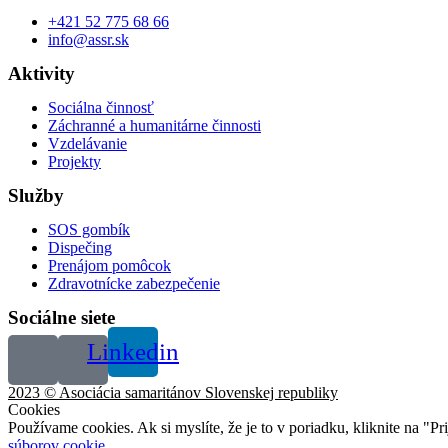
+421 52 775 68 66
info@assr.sk
Aktivity
Sociálna činnosť
Záchranné a humanitárne činnosti
Vzdelávanie
Projekty
Služby
SOS gombík
Dispečing
Prenájom pomôcok
Zdravotnícke zabezpečenie
Sociálne siete
Linkedin
2023 © Asociácia samaritánov Slovenskej republiky
Cookies
Používame cookies. Ak si myslíte, že je to v poriadku, kliknite na "P
súborov cookie