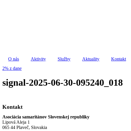
Preskočiť
na
obsah
O nás
Aktivity
Služby
Aktuality
Kontakt
2% z dane
signal-2025-06-30-095240_018
Kontakt
Asociácia samaritánov Slovenskej republiky
Lipová Aleja 1
065 44 Plaveč, Slovakia