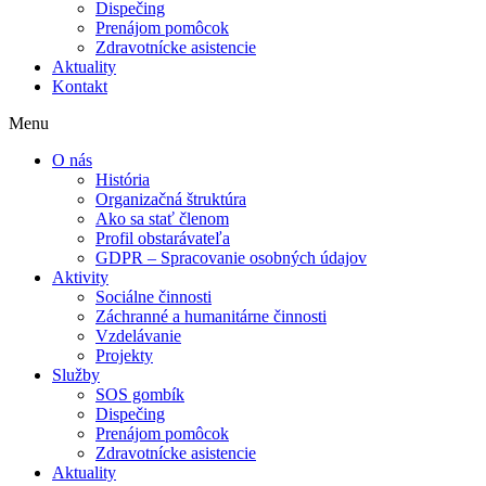
Dispečing
Prenájom pomôcok
Zdravotnícke asistencie
Aktuality
Kontakt
Menu
O nás
História
Organizačná štruktúra
Ako sa stať členom
Profil obstarávateľa
GDPR – Spracovanie osobných údajov
Aktivity
Sociálne činnosti
Záchranné a humanitárne činnosti
Vzdelávanie
Projekty
Služby
SOS gombík
Dispečing
Prenájom pomôcok
Zdravotnícke asistencie
Aktuality