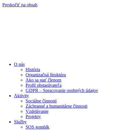
Preskočiť na obsah
O nás
História
Organizačná štruktúra
Ako sa stať členom
Profil obstarávateľa
GDPR – Spracovanie osobných údajov
Aktivity
Sociálne činnosti
Záchranné a humanitárne činnosti
Vzdelávanie
Projekty
Služby
SOS gombík