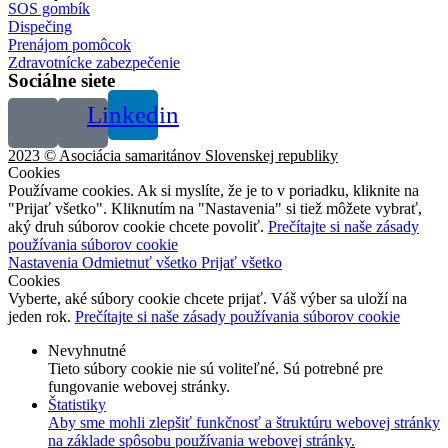
SOS gombík
Dispečing
Prenájom pomôcok
Zdravotnícke zabezpečenie
Sociálne siete
Linkedin
2023 © Asociácia samaritánov Slovenskej republiky
Cookies
Používame cookies. Ak si myslíte, že je to v poriadku, kliknite na
"Prijať všetko". Kliknutím na "Nastavenia" si tiež môžete vybrať,
aký druh súborov cookie chcete povoliť.
Prečítajte si naše zásady
používania súborov cookie
Nastavenia
Odmietnuť všetko
Prijať všetko
Cookies
Vyberte, aké súbory cookie chcete prijať. Váš výber sa uloží na
jeden rok.
Prečítajte si naše zásady používania súborov cookie
Nevyhnutné
Tieto súbory cookie nie sú voliteľné. Sú potrebné pre
fungovanie webovej stránky.
Štatistiky
Aby sme mohli zlepšiť funkčnosť a štruktúru webovej stránky
na základe spôsobu používania webovej stránky.