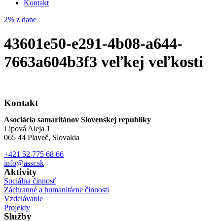
Kontakt
2% z dane
43601e50-e291-4b08-a644-
7663a604b3f3 veľkej veľkosti
Kontakt
Asociácia samaritánov Slovenskej republiky
Lipová Aleja 1
065 44 Plaveč, Slovakia
+421 52 775 68 66
info@assr.sk
Aktivity
Sociálna činnosť
Záchranné a humanitárne činnosti
Vzdelávanie
Projekty
Služby