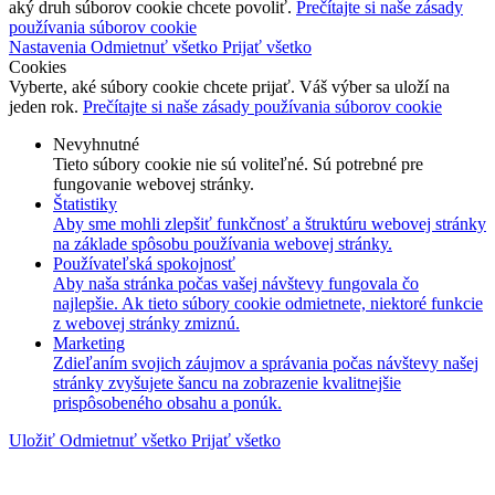
aký druh súborov cookie chcete povoliť.
Prečítajte si naše zásady
používania súborov cookie
Nastavenia
Odmietnuť všetko
Prijať všetko
Cookies
Vyberte, aké súbory cookie chcete prijať. Váš výber sa uloží na
jeden rok.
Prečítajte si naše zásady používania súborov cookie
Nevyhnutné
Tieto súbory cookie nie sú voliteľné. Sú potrebné pre
fungovanie webovej stránky.
Štatistiky
Aby sme mohli zlepšiť funkčnosť a štruktúru webovej stránky
na základe spôsobu používania webovej stránky.
Používateľská spokojnosť
Aby naša stránka počas vašej návštevy fungovala čo
najlepšie. Ak tieto súbory cookie odmietnete, niektoré funkcie
z webovej stránky zmiznú.
Marketing
Zdieľaním svojich záujmov a správania počas návštevy našej
stránky zvyšujete šancu na zobrazenie kvalitnejšie
prispôsobeného obsahu a ponúk.
Uložiť
Odmietnuť všetko
Prijať všetko