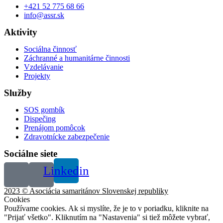
+421 52 775 68 66
info@assr.sk
Aktivity
Sociálna činnosť
Záchranné a humanitárne činnosti
Vzdelávanie
Projekty
Služby
SOS gombík
Dispečing
Prenájom pomôcok
Zdravotnícke zabezpečenie
Sociálne siete
Linkedin
2023 © Asociácia samaritánov Slovenskej republiky
Cookies
Používame cookies. Ak si myslíte, že je to v poriadku, kliknite na
"Prijať všetko". Kliknutím na "Nastavenia" si tiež môžete vybrať,