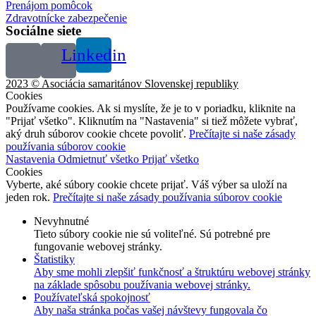
Prenájom pomôcok
Zdravotnícke zabezpečenie
Sociálne siete
Linkedin
2023 © Asociácia samaritánov Slovenskej republiky
Cookies
Používame cookies. Ak si myslíte, že je to v poriadku, kliknite na
"Prijať všetko". Kliknutím na "Nastavenia" si tiež môžete vybrať,
aký druh súborov cookie chcete povoliť.
Prečítajte si naše zásady
používania súborov cookie
Nastavenia
Odmietnuť všetko
Prijať všetko
Cookies
Vyberte, aké súbory cookie chcete prijať. Váš výber sa uloží na
jeden rok.
Prečítajte si naše zásady používania súborov cookie
Nevyhnutné
Tieto súbory cookie nie sú voliteľné. Sú potrebné pre
fungovanie webovej stránky.
Štatistiky
Aby sme mohli zlepšiť funkčnosť a štruktúru webovej stránky
na základe spôsobu používania webovej stránky.
Používateľská spokojnosť
Aby naša stránka počas vašej návštevy fungovala čo