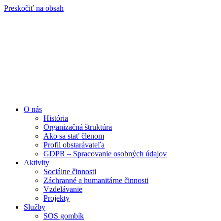
Preskočiť na obsah
O nás
História
Organizačná štruktúra
Ako sa stať členom
Profil obstarávateľa
GDPR – Spracovanie osobných údajov
Aktivity
Sociálne činnosti
Záchranné a humanitárne činnosti
Vzdelávanie
Projekty
Služby
SOS gombík