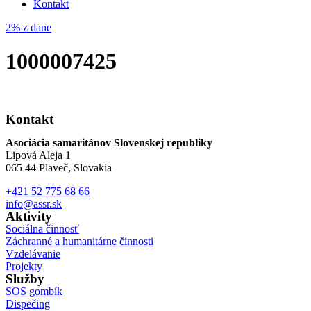
Kontakt
2% z dane
1000007425
Kontakt
Asociácia samaritánov Slovenskej republiky
Lipová Aleja 1
065 44 Plaveč, Slovakia
+421 52 775 68 66
info@assr.sk
Aktivity
Sociálna činnosť
Záchranné a humanitárne činnosti
Vzdelávanie
Projekty
Služby
SOS gombík
Dispečing