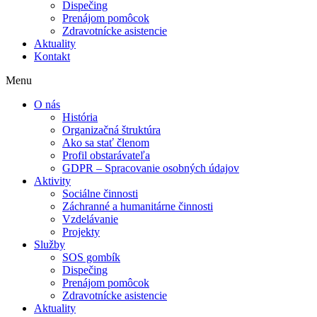
Dispečing
Prenájom pomôcok
Zdravotnícke asistencie
Aktuality
Kontakt
Menu
O nás
História
Organizačná štruktúra
Ako sa stať členom
Profil obstarávateľa
GDPR – Spracovanie osobných údajov
Aktivity
Sociálne činnosti
Záchranné a humanitárne činnosti
Vzdelávanie
Projekty
Služby
SOS gombík
Dispečing
Prenájom pomôcok
Zdravotnícke asistencie
Aktuality