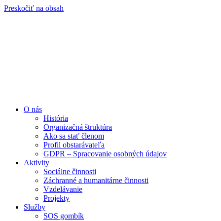
Preskočiť na obsah
O nás
História
Organizačná štruktúra
Ako sa stať členom
Profil obstarávateľa
GDPR – Spracovanie osobných údajov
Aktivity
Sociálne činnosti
Záchranné a humanitárne činnosti
Vzdelávanie
Projekty
Služby
SOS gombík