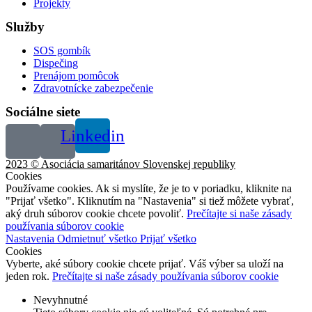
Projekty
Služby
SOS gombík
Dispečing
Prenájom pomôcok
Zdravotnícke zabezpečenie
Sociálne siete
Linkedin
2023 © Asociácia samaritánov Slovenskej republiky
Cookies
Používame cookies. Ak si myslíte, že je to v poriadku, kliknite na
"Prijať všetko". Kliknutím na "Nastavenia" si tiež môžete vybrať,
aký druh súborov cookie chcete povoliť.
Prečítajte si naše zásady
používania súborov cookie
Nastavenia
Odmietnuť všetko
Prijať všetko
Cookies
Vyberte, aké súbory cookie chcete prijať. Váš výber sa uloží na
jeden rok.
Prečítajte si naše zásady používania súborov cookie
Nevyhnutné