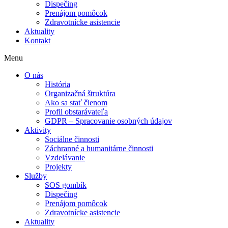
Dispečing
Prenájom pomôcok
Zdravotnícke asistencie
Aktuality
Kontakt
Menu
O nás
História
Organizačná štruktúra
Ako sa stať členom
Profil obstarávateľa
GDPR – Spracovanie osobných údajov
Aktivity
Sociálne činnosti
Záchranné a humanitárne činnosti
Vzdelávanie
Projekty
Služby
SOS gombík
Dispečing
Prenájom pomôcok
Zdravotnícke asistencie
Aktuality