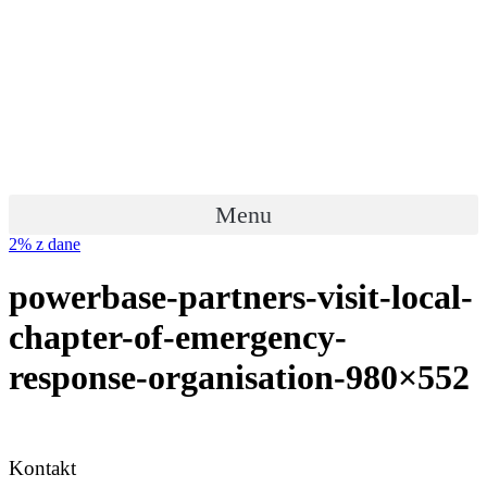
Preskočiť
na
obsah
Menu
2% z dane
powerbase-partners-visit-local-
chapter-of-emergency-
response-organisation-980×552
Kontakt