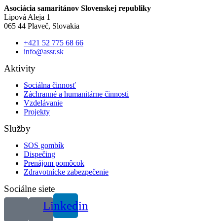
Asociácia samaritánov Slovenskej republiky
Lipová Aleja 1
065 44 Plaveč, Slovakia
+421 52 775 68 66
info@assr.sk
Aktivity
Sociálna činnosť
Záchranné a humanitárne činnosti
Vzdelávanie
Projekty
Služby
SOS gombík
Dispečing
Prenájom pomôcok
Zdravotnícke zabezpečenie
Sociálne siete
Linkedin