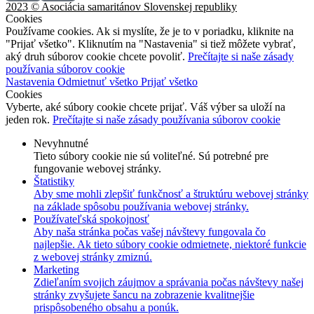
2023 © Asociácia samaritánov Slovenskej republiky
Cookies
Používame cookies. Ak si myslíte, že je to v poriadku, kliknite na
"Prijať všetko". Kliknutím na "Nastavenia" si tiež môžete vybrať,
aký druh súborov cookie chcete povoliť.
Prečítajte si naše zásady
používania súborov cookie
Nastavenia
Odmietnuť všetko
Prijať všetko
Cookies
Vyberte, aké súbory cookie chcete prijať. Váš výber sa uloží na
jeden rok.
Prečítajte si naše zásady používania súborov cookie
Nevyhnutné
Tieto súbory cookie nie sú voliteľné. Sú potrebné pre
fungovanie webovej stránky.
Štatistiky
Aby sme mohli zlepšiť funkčnosť a štruktúru webovej stránky
na základe spôsobu používania webovej stránky.
Používateľská spokojnosť
Aby naša stránka počas vašej návštevy fungovala čo
najlepšie. Ak tieto súbory cookie odmietnete, niektoré funkcie
z webovej stránky zmiznú.
Marketing
Zdieľaním svojich záujmov a správania počas návštevy našej
stránky zvyšujete šancu na zobrazenie kvalitnejšie
prispôsobeného obsahu a ponúk.