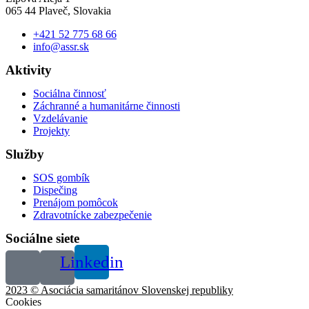
065 44 Plaveč, Slovakia
+421 52 775 68 66
info@assr.sk
Aktivity
Sociálna činnosť
Záchranné a humanitárne činnosti
Vzdelávanie
Projekty
Služby
SOS gombík
Dispečing
Prenájom pomôcok
Zdravotnícke zabezpečenie
Sociálne siete
Linkedin
2023 © Asociácia samaritánov Slovenskej republiky
Cookies