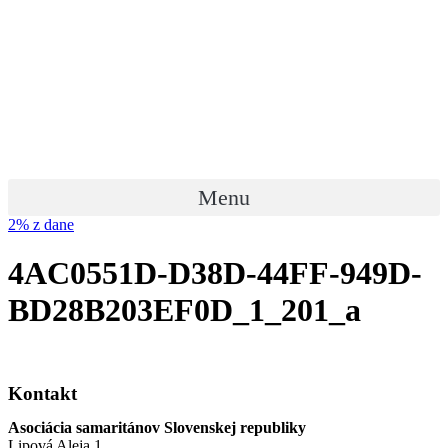
Preskočiť
na
obsah
Menu
2% z dane
4AC0551D-D38D-44FF-949D-
BD28B203EF0D_1_201_a
Kontakt
Asociácia samaritánov Slovenskej republiky
Lipová Aleja 1