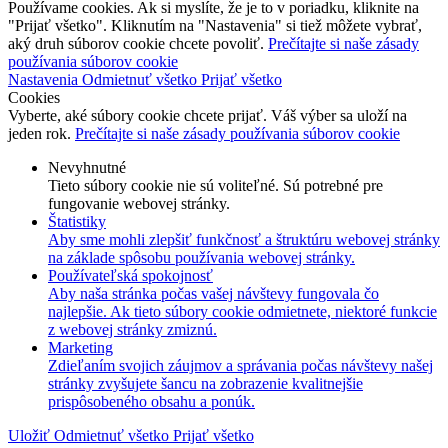
Používame cookies. Ak si myslíte, že je to v poriadku, kliknite na
"Prijať všetko". Kliknutím na "Nastavenia" si tiež môžete vybrať,
aký druh súborov cookie chcete povoliť.
Prečítajte si naše zásady
používania súborov cookie
Nastavenia
Odmietnuť všetko
Prijať všetko
Cookies
Vyberte, aké súbory cookie chcete prijať. Váš výber sa uloží na
jeden rok.
Prečítajte si naše zásady používania súborov cookie
Nevyhnutné
Tieto súbory cookie nie sú voliteľné. Sú potrebné pre
fungovanie webovej stránky.
Štatistiky
Aby sme mohli zlepšiť funkčnosť a štruktúru webovej stránky
na základe spôsobu používania webovej stránky.
Používateľská spokojnosť
Aby naša stránka počas vašej návštevy fungovala čo
najlepšie. Ak tieto súbory cookie odmietnete, niektoré funkcie
z webovej stránky zmiznú.
Marketing
Zdieľaním svojich záujmov a správania počas návštevy našej
stránky zvyšujete šancu na zobrazenie kvalitnejšie
prispôsobeného obsahu a ponúk.
Uložiť
Odmietnuť všetko
Prijať všetko