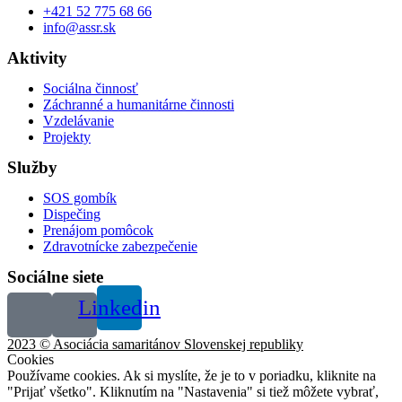
+421 52 775 68 66
info@assr.sk
Aktivity
Sociálna činnosť
Záchranné a humanitárne činnosti
Vzdelávanie
Projekty
Služby
SOS gombík
Dispečing
Prenájom pomôcok
Zdravotnícke zabezpečenie
Sociálne siete
Linkedin
2023 © Asociácia samaritánov Slovenskej republiky
Cookies
Používame cookies. Ak si myslíte, že je to v poriadku, kliknite na
"Prijať všetko". Kliknutím na "Nastavenia" si tiež môžete vybrať,