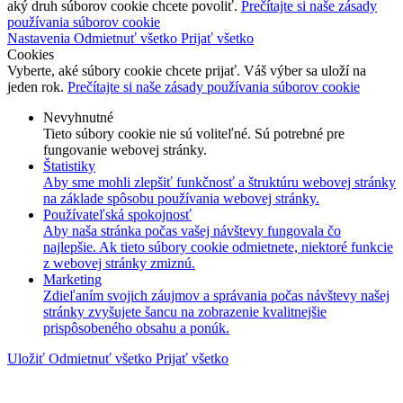
aký druh súborov cookie chcete povoliť.
Prečítajte si naše zásady
používania súborov cookie
Nastavenia
Odmietnuť všetko
Prijať všetko
Cookies
Vyberte, aké súbory cookie chcete prijať. Váš výber sa uloží na
jeden rok.
Prečítajte si naše zásady používania súborov cookie
Nevyhnutné
Tieto súbory cookie nie sú voliteľné. Sú potrebné pre
fungovanie webovej stránky.
Štatistiky
Aby sme mohli zlepšiť funkčnosť a štruktúru webovej stránky
na základe spôsobu používania webovej stránky.
Používateľská spokojnosť
Aby naša stránka počas vašej návštevy fungovala čo
najlepšie. Ak tieto súbory cookie odmietnete, niektoré funkcie
z webovej stránky zmiznú.
Marketing
Zdieľaním svojich záujmov a správania počas návštevy našej
stránky zvyšujete šancu na zobrazenie kvalitnejšie
prispôsobeného obsahu a ponúk.
Uložiť
Odmietnuť všetko
Prijať všetko