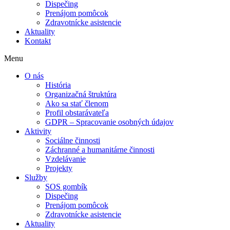
Dispečing
Prenájom pomôcok
Zdravotnícke asistencie
Aktuality
Kontakt
Nevyhnutné
Tieto súbory
Menu
cookie nie sú
voliteľné. Sú
O nás
potrebné pre
História
fungovanie
Organizačná štruktúra
webovej
Ako sa stať členom
stránky.
Profil obstarávateľa
GDPR – Spracovanie osobných údajov
Aktivity
Sociálne činnosti
Štatistiky
Záchranné a humanitárne činnosti
Aby sme
Vzdelávanie
mohli
Projekty
zlepšiť
Služby
funkčnosť
SOS gombík
a štruktúru
Dispečing
webovej
Prenájom pomôcok
stránky na
Zdravotnícke asistencie
základe
Aktuality
spôsobu