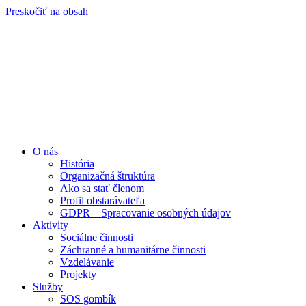
Preskočiť na obsah
O nás
História
Organizačná štruktúra
Ako sa stať členom
Profil obstarávateľa
GDPR – Spracovanie osobných údajov
Aktivity
Sociálne činnosti
Záchranné a humanitárne činnosti
Vzdelávanie
Projekty
Služby
SOS gombík