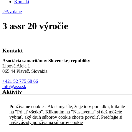
Kontakt
používania
webovej
2% z dane
stránky.
3 assr 20 výročie
Používateľská
spokojnosť
Aby naša
stránka počas
Kontakt
vašej návštevy
fungovala čo
Asociácia samaritánov Slovenskej republiky
najlepšie. Ak
Lipová Aleja 1
tieto súbory
065 44 Plaveč, Slovakia
cookie
+421 52 775 68 66
odmietnete,
info@assr.sk
niektoré
Aktivity
funkcie z
Sociálna činnosť
webovej
Záchranné a humanitárne činnosti
stránky zmiznú.
Používame cookies. Ak si myslíte, že je to v poriadku, kliknite
Vzdelávanie
na "Prijať všetko". Kliknutím na "Nastavenia" si tiež môžete
Projekty
vybrať, aký druh súborov cookie chcete povoliť.
Prečítajte si
Služby
Marketing
naše zásady používania súborov cookie
SOS gombík
Zdieľaním
Dispečing