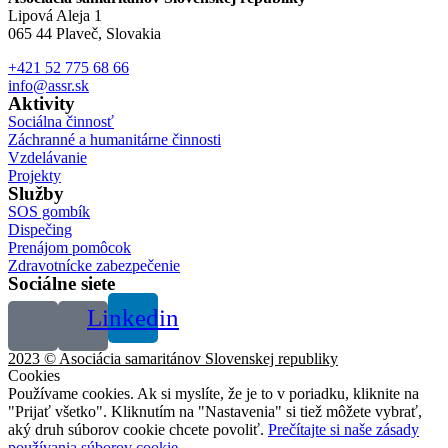
Lipová Aleja 1
065 44 Plaveč, Slovakia
+421 52 775 68 66
info@assr.sk
Aktivity
Sociálna činnosť
Záchranné a humanitárne činnosti
Vzdelávanie
Projekty
Služby
SOS gombík
Dispečing
Prenájom pomôcok
Zdravotnícke zabezpečenie
Sociálne siete
Linkedin
2023 © Asociácia samaritánov Slovenskej republiky
Cookies
Používame cookies. Ak si myslíte, že je to v poriadku, kliknite na
"Prijať všetko". Kliknutím na "Nastavenia" si tiež môžete vybrať,
aký druh súborov cookie chcete povoliť.
Prečítajte si naše zásady
používania súborov cookie