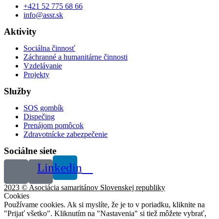
+421 52 775 68 66
info@assr.sk
Aktivity
Sociálna činnosť
Záchranné a humanitárne činnosti
Vzdelávanie
Projekty
Služby
SOS gombík
Dispečing
Prenájom pomôcok
Zdravotnícke zabezpečenie
Sociálne siete
Linkedin
2023 © Asociácia samaritánov Slovenskej republiky
Cookies
Používame cookies. Ak si myslíte, že je to v poriadku, kliknite na
"Prijať všetko". Kliknutím na "Nastavenia" si tiež môžete vybrať,