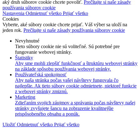
aký druh súborov cookie chcete povoliť.
Prečítajte si naše zásady
používania súborov cookie
Nastavenia
Odmietnuť všetko
Prijať všetko
Cookies
Vyberte, aké súbory cookie chcete prijať. Váš výber sa uloží na
jeden rok.
Prečítajte si naše zásady používania súborov cookie
Nevyhnutné
Tieto súbory cookie nie sú voliteľné. Sú potrebné pre
fungovanie webovej stránky.
Štatistiky
Aby sme mohli zlepšiť funkčnosť a štruktúru webovej stránky
na základe spôsobu používania webovej stránky.
Používateľská spokojnosť
Aby naša stránka počas vašej návštevy fungovala čo
najlepšie. Ak tieto súbory cookie odmietnete, niektoré funkcie
z webovej stránky zmiznú.
Marketing
Zdieľaním svojich záujmov a správania počas návštevy našej
stránky zvyšujete šancu na zobrazenie kvalitnejšie
prispôsobeného obsahu a ponúk.
Uložiť
Odmietnuť všetko
Prijať všetko