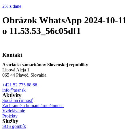
2% z dane
Obrázok WhatsApp 2024-10-11
o 11.53.53_56c05df1
Kontakt
Asociácia samaritánov Slovenskej republiky
Lipová Aleja 1
065 44 Plaveč, Slovakia
+421 52 775 68 66
info@assr.sk
Aktivity
Sociálna činnosť
Záchranné a humanitárne činnosti
Vzdelávanie
Projekty
Služby
SOS gombík