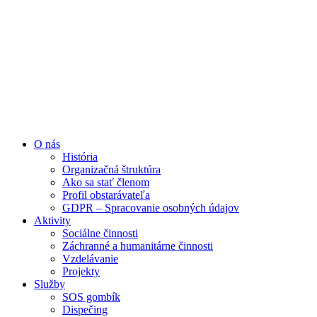
Preskočiť
na
obsah
O nás
História
Organizačná štruktúra
Ako sa stať členom
Profil obstarávateľa
GDPR – Spracovanie osobných údajov
Aktivity
Sociálne činnosti
Záchranné a humanitárne činnosti
Vzdelávanie
Projekty
Služby
SOS gombík
Dispečing