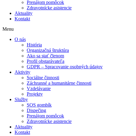
Prenájom pomôcok
Zdravotnícke asistencie
Aktuality
Kontakt
Menu
O nás
História
Organizačná štruktúra
Ako sa stať členom
Profil obstarávateľa
GDPR – Spracovanie osobných údajov
Aktivity
Sociálne činnosti
Záchranné a humanitárne činnosti
Vzdelávanie
Projekty
Služby
SOS gombík
Dispečing
Prenájom pomôcok
Zdravotnícke asistencie
Aktuality
Kontakt