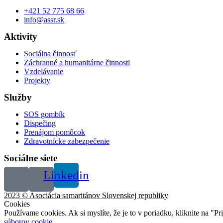
+421 52 775 68 66
info@assr.sk
Aktivity
Sociálna činnosť
Záchranné a humanitárne činnosti
Vzdelávanie
Projekty
Služby
SOS gombík
Dispečing
Prenájom pomôcok
Zdravotnícke zabezpečenie
Sociálne siete
Linkedin
2023 © Asociácia samaritánov Slovenskej republiky
Cookies
Používame cookies. Ak si myslíte, že je to v poriadku, kliknite na "P
súborov cookie