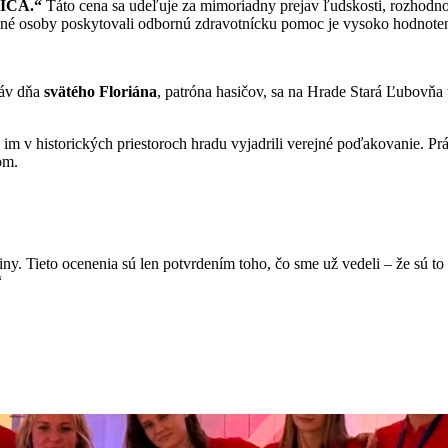
ICA.“
Táto cena sa udeľuje za mimoriadny prejav ľudskosti, rozhodnos
vané osoby poskytovali odbornú zdravotnícku pomoc je vysoko hodnotený
sláv dňa
svätého Floriána
, patróna hasičov, sa na Hrade Stará Ľubovňa 
im v historických priestoroch hradu vyjadrili verejné poďakovanie. Práv
om.
iny. Tieto ocenenia sú len potvrdením toho, čo sme už vedeli – že sú
“