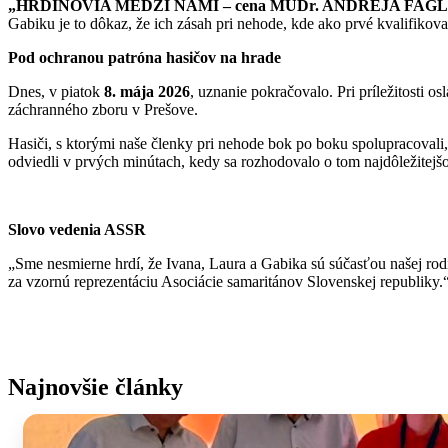
„HRDINOVIA MEDZI NAMI – cena MUDr. ANDREJA FAGL
Gabiku je to dôkaz, že ich zásah pri nehode, kde ako prvé kvalifiko
Pod ochranou patróna hasičov na hrade
Dnes, v piatok
8. mája 2026
, uznanie pokračovalo. Pri príležitosti o
záchranného zboru v Prešove.
Hasiči, s ktorými naše členky pri nehode bok po boku spolupracovali, 
odviedli v prvých minútach, kedy sa rozhodovalo o tom najdôležitejš
Slovo vedenia ASSR
„Sme nesmierne hrdí, že Ivana, Laura a Gabika sú súčasťou našej rod
za vzornú reprezentáciu Asociácie samaritánov Slovenskej republiky.
Najnovšie články