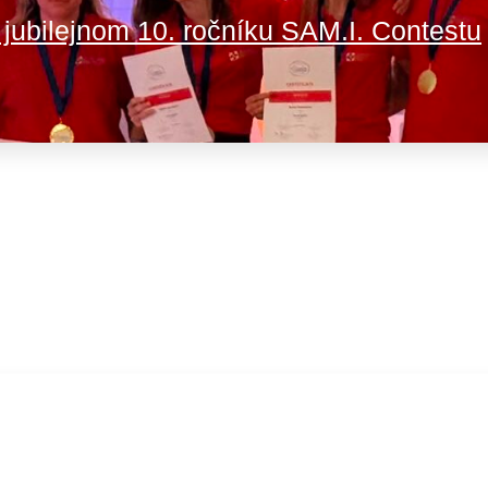
a jubilejnom 10. ročníku SAM.I. Contestu
nsko na medzinárodnom SAM.I. Contest