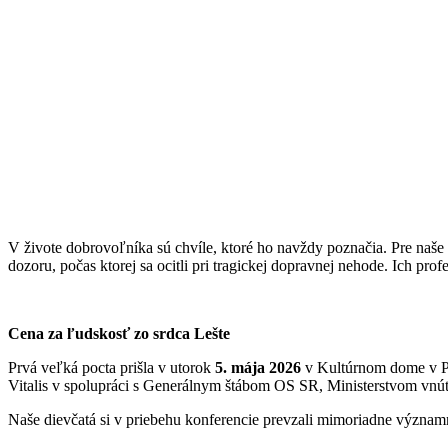
V živote dobrovoľníka sú chvíle, ktoré ho navždy poznačia. Pre naše 
dozoru, počas ktorej sa ocitli pri tragickej dopravnej nehode. Ich pro
Cena za ľudskosť zo srdca Lešte
Prvá veľká pocta prišla v utorok
5. mája 2026
v Kultúrnom dome v Pl
Vitalis v spolupráci s Generálnym štábom OS SR, Ministerstvom vnút
Naše dievčatá si v priebehu konferencie prevzali mimoriadne význam