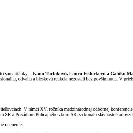
tri samaritánky –
Ivanu Torbíkovú, Lauru Fedorkovú a Gabiku M
fesionalita, odvaha a blesková reakcia nezostali bez povšimnutia. V prie
iešovciach. V rámci XV. ročníka medzinárodnej odbornej konferenci
ra SR a Prezídiom Policajného zboru SR, sa konalo slávnostné odovzd
né ocenenie: