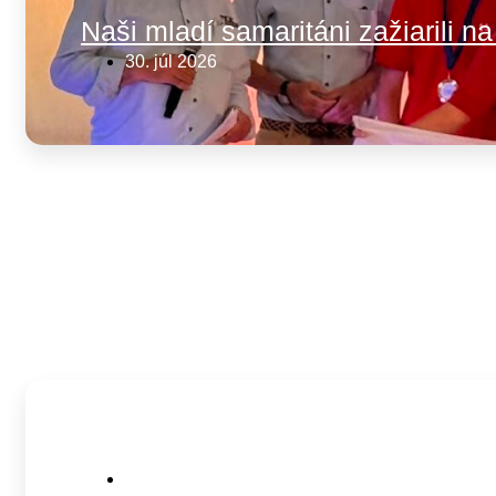
Naši mladí samaritáni zažiarili n
30. júl 2026
Naša mládež reprezentuje Slove
24. júl 2026