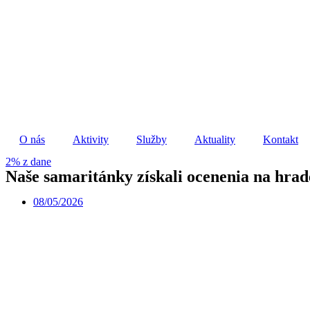
Preskočiť
na
obsah
O nás
Aktivity
Služby
Aktuality
Kontakt
2% z dane
Naše samaritánky získali ocenenia na hrad
08/05/2026