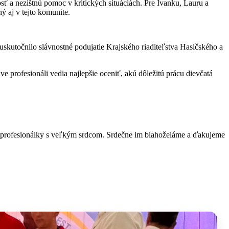
ť a nezištnú pomoc v kritických situáciách. Pre Ivanku, Lauru a
 aj v tejto komunite.
uskutočnilo slávnostné podujatie Krajského riaditeľstva Hasičského a
e profesionáli vedia najlepšie oceniť, akú dôležitú prácu dievčatá
 to profesionálky s veľkým srdcom. Srdečne im blahoželáme a ďakujeme