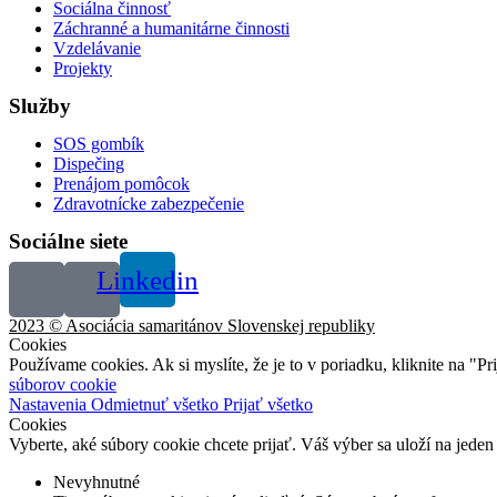
Sociálna činnosť
Záchranné a humanitárne činnosti
Vzdelávanie
Projekty
Služby
SOS gombík
Dispečing
Prenájom pomôcok
Zdravotnícke zabezpečenie
Sociálne siete
Linkedin
2023 © Asociácia samaritánov Slovenskej republiky
Cookies
Používame cookies. Ak si myslíte, že je to v poriadku, kliknite na "P
súborov cookie
Nastavenia
Odmietnuť všetko
Prijať všetko
Cookies
Vyberte, aké súbory cookie chcete prijať. Váš výber sa uloží na jeden
Nevyhnutné