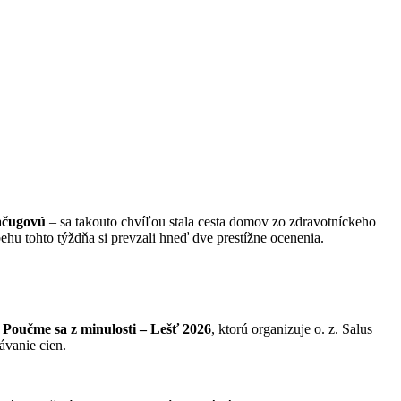
ačugovú
– sa takouto chvíľou stala cesta domov zo zdravotníckeho
behu tohto týždňa si prevzali hneď dve prestížne ocenenia.
e
Poučme sa z minulosti – Lešť 2026
, ktorú organizuje o. z. Salus
ávanie cien.