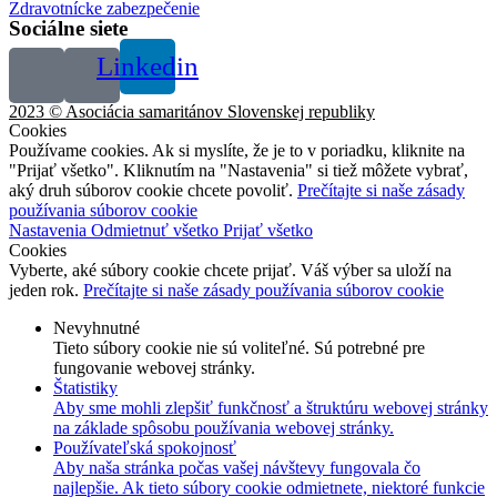
Zdravotnícke zabezpečenie
Sociálne siete
Linkedin
2023 © Asociácia samaritánov Slovenskej republiky
Cookies
Používame cookies. Ak si myslíte, že je to v poriadku, kliknite na
"Prijať všetko". Kliknutím na "Nastavenia" si tiež môžete vybrať,
aký druh súborov cookie chcete povoliť.
Prečítajte si naše zásady
používania súborov cookie
Nastavenia
Odmietnuť všetko
Prijať všetko
Cookies
Vyberte, aké súbory cookie chcete prijať. Váš výber sa uloží na
jeden rok.
Prečítajte si naše zásady používania súborov cookie
Nevyhnutné
Tieto súbory cookie nie sú voliteľné. Sú potrebné pre
fungovanie webovej stránky.
Štatistiky
Aby sme mohli zlepšiť funkčnosť a štruktúru webovej stránky
na základe spôsobu používania webovej stránky.
Používateľská spokojnosť
Aby naša stránka počas vašej návštevy fungovala čo
najlepšie. Ak tieto súbory cookie odmietnete, niektoré funkcie