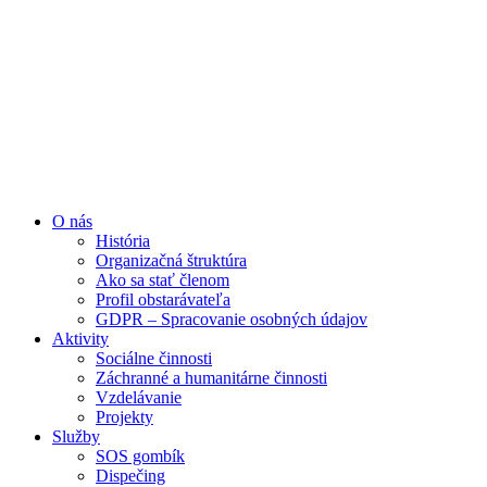
Preskočiť
na
obsah
O nás
História
Organizačná štruktúra
Ako sa stať členom
Profil obstarávateľa
GDPR – Spracovanie osobných údajov
Aktivity
Sociálne činnosti
Záchranné a humanitárne činnosti
Vzdelávanie
Projekty
Služby
SOS gombík
Dispečing