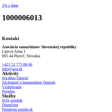
2% z dane
1000006013
Kontakt
Asociácia samaritánov Slovenskej republiky
Lipová Aleja 1
065 44 Plaveč, Slovakia
+421 52 775 68 66
info@assr.sk
Aktivity
Sociálna činnosť
Záchranné a humanitárne činnosti
Vzdelávanie
Projekty
Služby
SOS gombík
Dispečing
Prenájom pomôcok