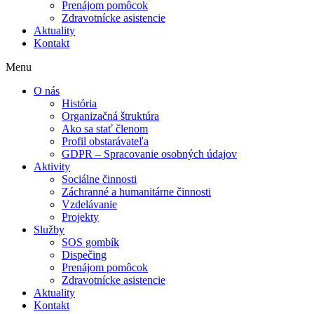
Prenájom pomôcok
Zdravotnícke asistencie
Aktuality
Kontakt
Menu
O nás
História
Organizačná štruktúra
Ako sa stať členom
Profil obstarávateľa
GDPR – Spracovanie osobných údajov
Aktivity
Sociálne činnosti
Záchranné a humanitárne činnosti
Vzdelávanie
Projekty
Služby
SOS gombík
Dispečing
Prenájom pomôcok
Zdravotnícke asistencie
Aktuality
Kontakt