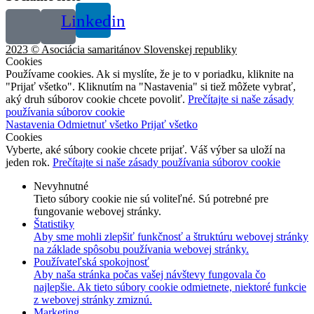
Linkedin
2023 © Asociácia samaritánov Slovenskej republiky
Cookies
Používame cookies. Ak si myslíte, že je to v poriadku, kliknite na
"Prijať všetko". Kliknutím na "Nastavenia" si tiež môžete vybrať,
aký druh súborov cookie chcete povoliť.
Prečítajte si naše zásady
používania súborov cookie
Nastavenia
Odmietnuť všetko
Prijať všetko
Cookies
Vyberte, aké súbory cookie chcete prijať. Váš výber sa uloží na
jeden rok.
Prečítajte si naše zásady používania súborov cookie
Nevyhnutné
Tieto súbory cookie nie sú voliteľné. Sú potrebné pre
fungovanie webovej stránky.
Štatistiky
Aby sme mohli zlepšiť funkčnosť a štruktúru webovej stránky
na základe spôsobu používania webovej stránky.
Používateľská spokojnosť
Aby naša stránka počas vašej návštevy fungovala čo
najlepšie. Ak tieto súbory cookie odmietnete, niektoré funkcie
z webovej stránky zmiznú.
Marketing