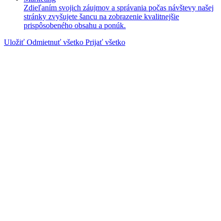
Zdieľaním svojich záujmov a správania počas návštevy našej
stránky zvyšujete šancu na zobrazenie kvalitnejšie
prispôsobeného obsahu a ponúk.
Uložiť
Odmietnuť všetko
Prijať všetko