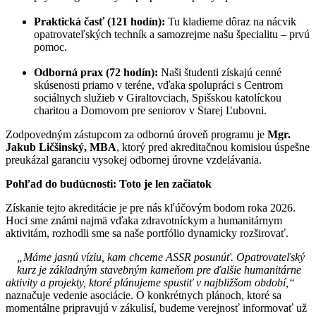
Praktická časť (121 hodín):
Tu kladieme dôraz na nácvik
opatrovateľských techník a samozrejme našu špecialitu – prvú
pomoc.
Odborná prax (72 hodín):
Naši študenti získajú cenné
skúsenosti priamo v teréne, vďaka spolupráci s Centrom
sociálnych služieb v Giraltovciach, Spišskou katolíckou
charitou a Domovom pre seniorov v Starej Ľubovni.
Zodpovedným zástupcom za odbornú úroveň programu je
Mgr.
Jakub Ličšinský, MBA
, ktorý pred akreditačnou komisiou úspešne
preukázal garanciu vysokej odbornej úrovne vzdelávania.
Pohľad do budúcnosti: Toto je len začiatok
Získanie tejto akreditácie je pre nás kľúčovým bodom roka 2026.
Hoci sme známi najmä vďaka zdravotníckym a humanitárnym
aktivitám, rozhodli sme sa naše portfólio dynamicky rozširovať.
„Máme jasnú víziu, kam chceme ASSR posunúť. Opatrovateľský
kurz je základným stavebným kameňom pre ďalšie humanitárne
aktivity a projekty, ktoré plánujeme spustiť v najbližšom období,“
naznačuje vedenie asociácie. O konkrétnych plánoch, ktoré sa
momentálne pripravujú v zákulisí, budeme verejnosť informovať už