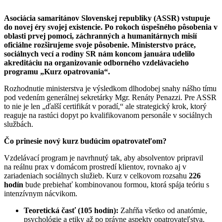
Asociácia samaritánov Slovenskej republiky (ASSR) vstupuje
do novej éry svojej existencie. Po rokoch úspešného pôsobenia v
oblasti prvej pomoci, záchranných a humanitárnych misií
oficiálne rozširujeme svoje pôsobenie. Ministerstvo práce,
sociálnych vecí a rodiny SR nám koncom januára udelilo
akreditáciu na organizovanie odborného vzdelávacieho
programu „Kurz opatrovania“.
Rozhodnutie ministerstva je výsledkom dlhodobej snahy nášho tímu
pod vedením generálnej sekretárky Mgr. Renáty Penazzi. Pre ASSR
to nie je len „ďalší certifikát v poradí,“ ale strategický krok, ktorý
reaguje na rastúci dopyt po kvalifikovanom personále v sociálnych
službách.
Čo prinesie nový kurz budúcim opatrovateľom?
Vzdelávací program je navrhnutý tak, aby absolventov pripravil
na reálnu prax v domácom prostredí klientov, rovnako aj v
zariadeniach sociálnych služieb. Kurz v celkovom rozsahu
226
hodín
bude prebiehať kombinovanou formou, ktorá spája teóriu s
intenzívnym nácvikom.
Teoretická časť (105 hodín):
Zahŕňa všetko od anatómie,
psychológie a etiky až po právne aspekty opatrovateľstva.