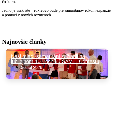
čoskoro.
Jedno je však isté – rok 2026 bude pre samaritánov rokom expanzie
a pomoci v nových rozmeroch.
Najnovšie články
Naši mladí samaritáni zažiarili na
jubilejnom 10. ročníku SAM.I. Contestu
30. júl 2026