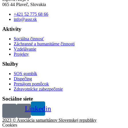
065 44 Plaveč, Slovakia
+421 52 775 68 66
info@assr.sk
Aktivity
Sociálna činnosť
Záchranné a humanitárne činnosti
Vzdelávanie
Projekty
Služby
SOS gombík
Dispečing
Prenájom pomôcok
Zdravotnícke zabezpečenie
Sociálne siete
Linkedin
2023 © Asociácia samaritánov Slovenskej republiky
Cookies