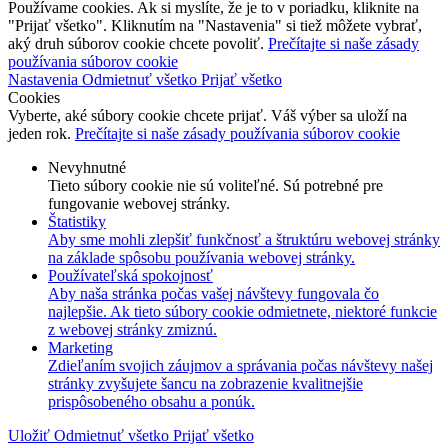
Používame cookies. Ak si myslíte, že je to v poriadku, kliknite na
"Prijať všetko". Kliknutím na "Nastavenia" si tiež môžete vybrať,
aký druh súborov cookie chcete povoliť.
Prečítajte si naše zásady
používania súborov cookie
Nastavenia
Odmietnuť všetko
Prijať všetko
Cookies
Vyberte, aké súbory cookie chcete prijať. Váš výber sa uloží na
jeden rok.
Prečítajte si naše zásady používania súborov cookie
Nevyhnutné
Tieto súbory cookie nie sú voliteľné. Sú potrebné pre
fungovanie webovej stránky.
Štatistiky
Aby sme mohli zlepšiť funkčnosť a štruktúru webovej stránky
na základe spôsobu používania webovej stránky.
Používateľská spokojnosť
Aby naša stránka počas vašej návštevy fungovala čo
najlepšie. Ak tieto súbory cookie odmietnete, niektoré funkcie
z webovej stránky zmiznú.
Marketing
Zdieľaním svojich záujmov a správania počas návštevy našej
stránky zvyšujete šancu na zobrazenie kvalitnejšie
prispôsobeného obsahu a ponúk.
Uložiť
Odmietnuť všetko
Prijať všetko