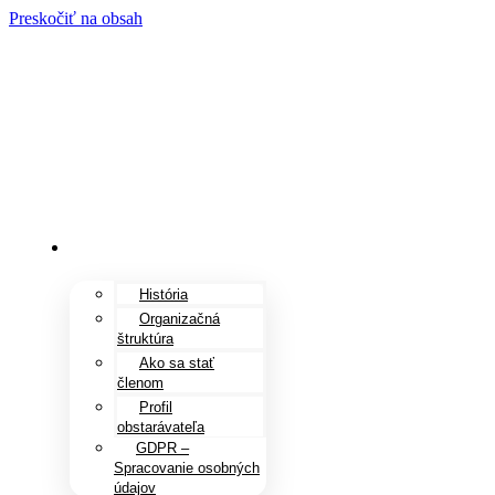
Preskočiť na obsah
O nás
História
Organizačná
štruktúra
Ako sa stať
členom
Profil
obstarávateľa
GDPR –
Spracovanie osobných
údajov