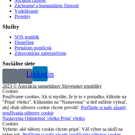
Sociálna činnosť
Záchranné a humanitárne činnosti
Vzdelávanie
Projekty
Služby
SOS gombík
Dispečing
Prenájom pomôcok
Zdravotnícke zabezpečenie
Sociálne siete
Linkedin
2023 © Asociácia samaritánov Slovenskej republiky
Cookies
Používame cookies. Ak si myslíte, že je to v poriadku, kliknite na
"Prijať všetko". Kliknutím na "Nastavenia" si tiež môžete vybrať,
aký druh súborov cookie chcete povoliť.
Prečítajte si naše zásady
používania súborov cookie
Nastavenia
Odmietnuť všetko
Prijať všetko
Cookies
Vyberte, aké súbory cookie chcete prijať. Váš výber sa uloží na
jeden rok.
Prečítajte si naše zásady používania súborov cookie