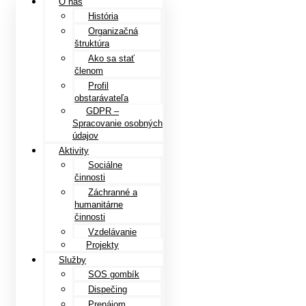
O nás
História
Organizačná
štruktúra
Ako sa stať
členom
Profil
obstarávateľa
GDPR –
Spracovanie osobných
údajov
Aktivity
Sociálne
činnosti
Záchranné a
humanitárne
činnosti
Vzdelávanie
Projekty
Služby
SOS gombík
Dispečing
Prenájom