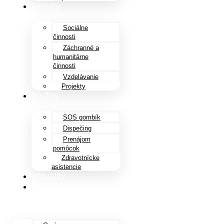
Aktivity
Sociálne
činnosti
Záchranné a
humanitárne
činnosti
Vzdelávanie
Projekty
Služby
SOS gombík
Dispečing
Prenájom
pomôcok
Zdravotnícke
asistencie
Aktuality
Kontakt
Menu