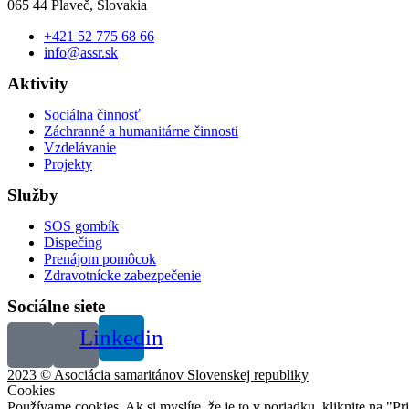
065 44 Plaveč, Slovakia
+421 52 775 68 66
info@assr.sk
Aktivity
Sociálna činnosť
Záchranné a humanitárne činnosti
Vzdelávanie
Projekty
Služby
SOS gombík
Dispečing
Prenájom pomôcok
Zdravotnícke zabezpečenie
Sociálne siete
Linkedin
2023 © Asociácia samaritánov Slovenskej republiky
Cookies
Používame cookies. Ak si myslíte, že je to v poriadku, kliknite na "P