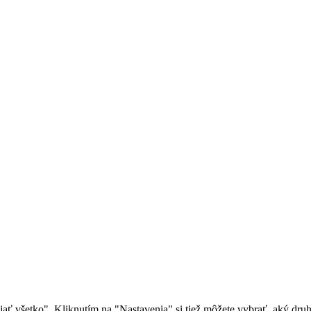
rijať všetko". Kliknutím na "Nastavenia" si tiež môžete vybrať, aký dr