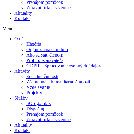
Prenájom pomôcok
Zdravotnícke asistencie
Aktuality
Kontakt
Menu
O nás
História
Organizačná štruktúra
Ako sa stať členom
Profil obstarávateľa
GDPR – Spracovanie osobných údajov
Aktivity
Sociálne činnosti
Záchranné a humanitárne činnosti
Vzdelávanie
Projekty
Služby
SOS gombík
Dispečing
Prenájom pomôcok
Zdravotnícke asistencie
Aktuality
Kontakt