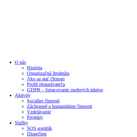
Preskočiť
na
obsah
O nás
História
Organizačná štruktúra
Ako sa stať členom
Profil obstarávateľa
GDPR – Spracovanie osobných údajov
Aktivity
Sociálne činnosti
Záchranné a humanitárne činnosti
Vzdelávanie
Projekty
Služby
SOS gombík
Dispečing