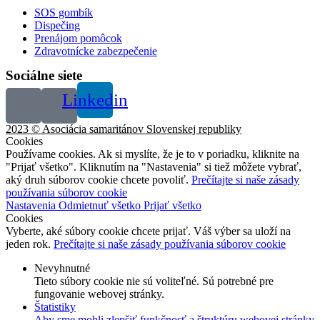
SOS gombík
Dispečing
Prenájom pomôcok
Zdravotnícke zabezpečenie
Sociálne siete
Linkedin
2023 © Asociácia samaritánov Slovenskej republiky
Cookies
Používame cookies. Ak si myslíte, že je to v poriadku, kliknite na
"Prijať všetko". Kliknutím na "Nastavenia" si tiež môžete vybrať,
aký druh súborov cookie chcete povoliť.
Prečítajte si naše zásady
používania súborov cookie
Nastavenia
Odmietnuť všetko
Prijať všetko
Cookies
Vyberte, aké súbory cookie chcete prijať. Váš výber sa uloží na
jeden rok.
Prečítajte si naše zásady používania súborov cookie
Nevyhnutné
Tieto súbory cookie nie sú voliteľné. Sú potrebné pre
fungovanie webovej stránky.
Štatistiky
Aby sme mohli zlepšiť funkčnosť a štruktúru webovej stránky