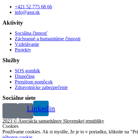
+421 52 775 68 66
info@assr.sk
Aktivity
Sociálna činnosť
Záchranné a humanitárne činnosti
Vzdelávanie
Projekty
Služby
SOS gombík
Dispečing
Prenájom pomôcok
Zdravotnícke zabezpečenie
Sociálne siete
Linkedin
2023 © Asociácia samaritánov Slovenskej republiky
Cookies
Používame cookies. Ak si myslíte, že je to v poriadku, kliknite na "P
súborov cookie