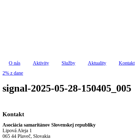
Preskočiť
na
obsah
O nás
Aktivity
Služby
Aktuality
Kontakt
2% z dane
signal-2025-05-28-150405_005
Kontakt
Asociácia samaritánov Slovenskej republiky
Lipová Aleja 1
065 44 Plaveč, Slovakia