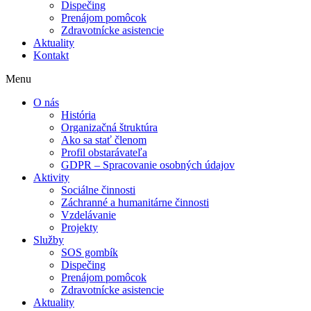
Dispečing
Prenájom pomôcok
Zdravotnícke asistencie
Aktuality
Kontakt
Menu
O nás
História
Organizačná štruktúra
Ako sa stať členom
Profil obstarávateľa
GDPR – Spracovanie osobných údajov
Aktivity
Sociálne činnosti
Záchranné a humanitárne činnosti
Vzdelávanie
Projekty
Služby
SOS gombík
Dispečing
Prenájom pomôcok
Zdravotnícke asistencie
Aktuality