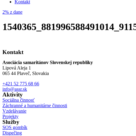
Kontakt
2% z dane
1540365_881996588491014_911
Kontakt
Asociácia samaritánov Slovenskej republiky
Lipová Aleja 1
065 44 Plaveč, Slovakia
+421 52 775 68 66
info@assr.sk
Aktivity
Sociálna činnosť
Záchranné a humanitárne činnosti
Vzdelávanie
Projekty
Služby
SOS gombík
Dispečing