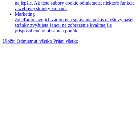
najlepšie. Ak tieto súbory cookie odmietnete, niektoré funkcie
z webovej stránky zmiznú.
Marketing
Zdieľaním svojich záujmov a správania počas návštevy našej
stránky zvyšujete šancu na zobrazenie kvalitnejšie
prispôsobeného obsahu a ponúk.
Uložiť
Odmietnuť všetko
Prijať všetko