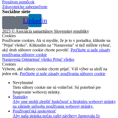
Prenájom pomôcok
Zdravotnícke zabezpečenie
Sociálne siete
Linkedin
2023 © Asociácia samaritánov Slovenskej republiky
Cookies
Používame cookies. Ak si myslíte, že je to v poriadku, kliknite na
"Prijať všetko". Kliknutím na "Nastavenia" si tiež môžete vybrať,
aký druh súborov cookie chcete povoliť.
Prečítajte si naše zásady
používania súborov cookie
Nastavenia
Odmietnuť všetko
Prijať všetko
Cookies
Vyberte, aké súbory cookie chcete prijať. Váš výber sa uloží na
jeden rok.
Prečítajte si naše zásady používania súborov cookie
Nevyhnutné
Tieto súbory cookie nie sú voliteľné. Sú potrebné pre
fungovanie webovej stránky.
Štatistiky
Aby sme mohli zlepšiť funkčnosť a štruktúru webovej stránky
na základe spôsobu používania webovej stránky.
Používateľská spokojnosť
Aby naša stránka počas vašej návštevy fungovala čo