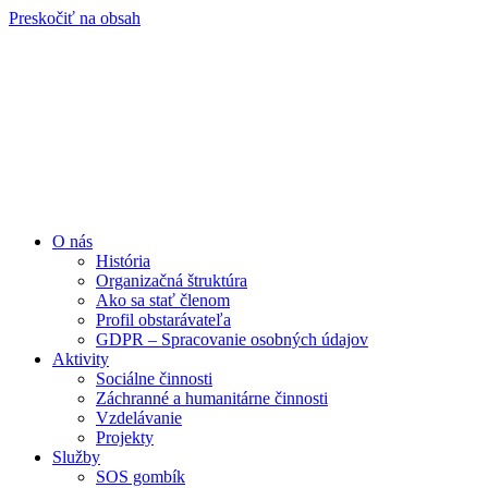
Preskočiť na obsah
O nás
História
Organizačná štruktúra
Ako sa stať členom
Profil obstarávateľa
GDPR – Spracovanie osobných údajov
Aktivity
Sociálne činnosti
Záchranné a humanitárne činnosti
Vzdelávanie
Projekty
Služby
SOS gombík