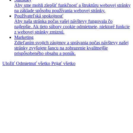
Aby sme mohli zlepšiť funkčnosť a štruktúru webovej stránky
na základe spôsobu používania webovej stránky.
Používateľská spokojnosť
Aby naša stránka počas vašej návštevy fungovala čo
najlepšie. Ak tieto súbory cookie odmietnete, niektoré funkcie
z webovej stránky zmiznú.
Marketing
Zdieľaním svojich záujmov a správania počas návštevy našej
stránky zvyšujete šancu na zobrazenie kvalitnejšie
prispôsobeného obsahu a ponúk.
Uložiť
Odmietnuť všetko
Prijať všetko