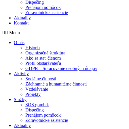
Dispečing
Prenájom pomôcok
Zdravotnícke asistencie
Aktuality
Kontakt
Menu
O nás
História
Organizačná štruktúra
Ako sa stať členom
Profil obstarávateľa
GDPR – Spracovanie osobných údajov
Aktivity
Sociálne činnosti
Záchranné a humanitárne činnosti
Vzdelávanie
Projekty
Služby
SOS gombík
Dispečing
Prenájom pomôcok
Zdravotnícke asistencie
Aktuality