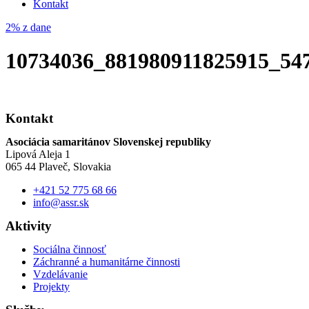
Kontakt
2% z dane
10734036_881980911825915_54
Kontakt
Asociácia samaritánov Slovenskej republiky
Lipová Aleja 1
065 44 Plaveč, Slovakia
+421 52 775 68 66
info@assr.sk
Aktivity
Sociálna činnosť
Záchranné a humanitárne činnosti
Vzdelávanie
Projekty