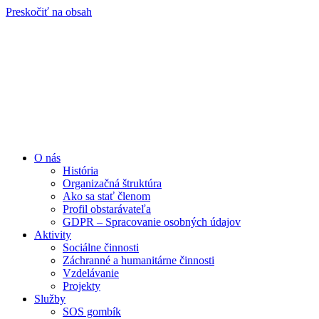
Preskočiť na obsah
O nás
História
Organizačná štruktúra
Ako sa stať členom
Profil obstarávateľa
GDPR – Spracovanie osobných údajov
Aktivity
Sociálne činnosti
Záchranné a humanitárne činnosti
Vzdelávanie
Projekty
Služby
SOS gombík