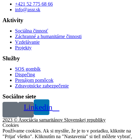
+421 52 775 68 66
info@assr.sk
Aktivity
Sociálna činnosť
Záchranné a humanitárne činnosti
Vzdelávanie
Projekty
Služby
SOS gombík
Dispečing
Prenájom pomôcok
Zdravotnícke zabezpečenie
Sociálne siete
Linkedin
2023 © Asociácia samaritánov Slovenskej republiky
Cookies
Používame cookies. Ak si myslíte, že je to v poriadku, kliknite na
"Prijať všetko". Kliknutím na "Nastavenia" si tiež môžete vybrať,