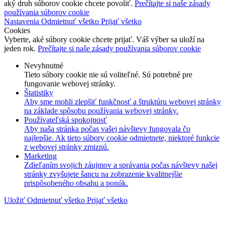
aký druh súborov cookie chcete povoliť.
Prečítajte si naše zásady
používania súborov cookie
Nastavenia
Odmietnuť všetko
Prijať všetko
Cookies
Vyberte, aké súbory cookie chcete prijať. Váš výber sa uloží na
jeden rok.
Prečítajte si naše zásady používania súborov cookie
Nevyhnutné
Tieto súbory cookie nie sú voliteľné. Sú potrebné pre
fungovanie webovej stránky.
Štatistiky
Aby sme mohli zlepšiť funkčnosť a štruktúru webovej stránky
na základe spôsobu používania webovej stránky.
Používateľská spokojnosť
Aby naša stránka počas vašej návštevy fungovala čo
najlepšie. Ak tieto súbory cookie odmietnete, niektoré funkcie
z webovej stránky zmiznú.
Marketing
Zdieľaním svojich záujmov a správania počas návštevy našej
stránky zvyšujete šancu na zobrazenie kvalitnejšie
prispôsobeného obsahu a ponúk.
Uložiť
Odmietnuť všetko
Prijať všetko