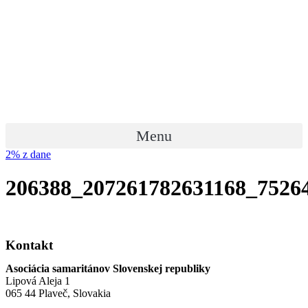
Preskočiť
na
obsah
Menu
2% z dane
206388_207261782631168_7526
Kontakt
Asociácia samaritánov Slovenskej republiky
Lipová Aleja 1
065 44 Plaveč, Slovakia