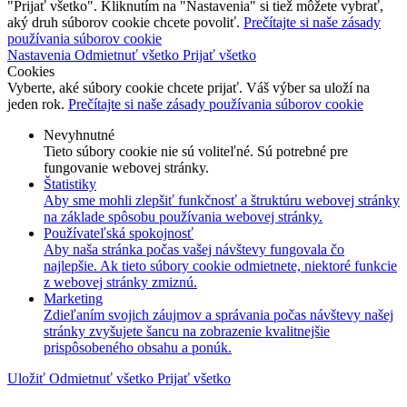
"Prijať všetko". Kliknutím na "Nastavenia" si tiež môžete vybrať,
aký druh súborov cookie chcete povoliť.
Prečítajte si naše zásady
používania súborov cookie
Nastavenia
Odmietnuť všetko
Prijať všetko
Cookies
Vyberte, aké súbory cookie chcete prijať. Váš výber sa uloží na
jeden rok.
Prečítajte si naše zásady používania súborov cookie
Nevyhnutné
Tieto súbory cookie nie sú voliteľné. Sú potrebné pre
fungovanie webovej stránky.
Štatistiky
Aby sme mohli zlepšiť funkčnosť a štruktúru webovej stránky
na základe spôsobu používania webovej stránky.
Používateľská spokojnosť
Aby naša stránka počas vašej návštevy fungovala čo
najlepšie. Ak tieto súbory cookie odmietnete, niektoré funkcie
z webovej stránky zmiznú.
Marketing
Zdieľaním svojich záujmov a správania počas návštevy našej
stránky zvyšujete šancu na zobrazenie kvalitnejšie
prispôsobeného obsahu a ponúk.
Uložiť
Odmietnuť všetko
Prijať všetko