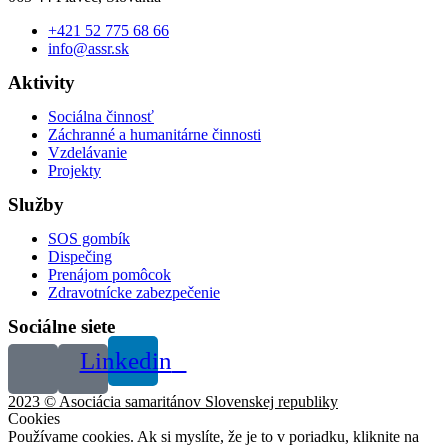
+421 52 775 68 66
info@assr.sk
Aktivity
Sociálna činnosť
Záchranné a humanitárne činnosti
Vzdelávanie
Projekty
Služby
SOS gombík
Dispečing
Prenájom pomôcok
Zdravotnícke zabezpečenie
Sociálne siete
Linkedin
2023 © Asociácia samaritánov Slovenskej republiky
Cookies
Používame cookies. Ak si myslíte, že je to v poriadku, kliknite na