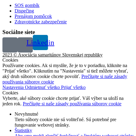
SOS gombík
Dispečing
Prenájom pomôcok
Zdravotnícke zabezpečenie
Sociálne siete
Linkedin
2023 © Asociácia samaritánov Slovenskej republiky
Cookies
Používame cookies. Ak si myslíte, že je to v poriadku, kliknite na
"Prijať všetko". Kliknutím na "Nastavenia" si tiež môžete vybrať,
aký druh súborov cookie chcete povoliť.
Prečítajte si naše zásady
používania súborov cookie
Nastavenia
Odmietnuť všetko
Prijať všetko
Cookies
Vyberte, aké súbory cookie chcete prijať. Váš výber sa uloží na
jeden rok.
Prečítajte si naše zásady používania súborov cookie
Nevyhnutné
Tieto súbory cookie nie sú voliteľné. Sú potrebné pre
fungovanie webovej stránky.
Štatistiky
Aby sme mohli zlepšiť funkčnosť a štruktúru webovej stránky