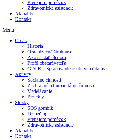
Prenájom pomôcok
Zdravotnícke asistencie
Aktuality
Kontakt
Menu
O nás
História
Organizačná štruktúra
Ako sa stať členom
Profil obstarávateľa
GDPR – Spracovanie osobných údajov
Aktivity
Sociálne činnosti
Záchranné a humanitárne činnosti
Vzdelávanie
Projekty
Služby
SOS gombík
Dispečing
Prenájom pomôcok
Zdravotnícke asistencie
Aktuality
Kontakt