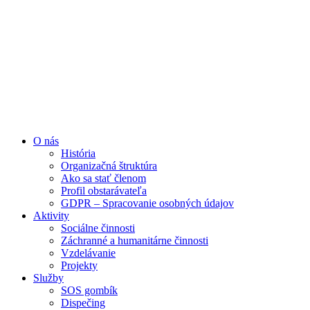
Preskočiť
na
obsah
O nás
História
Organizačná štruktúra
Ako sa stať členom
Profil obstarávateľa
GDPR – Spracovanie osobných údajov
Aktivity
Sociálne činnosti
Záchranné a humanitárne činnosti
Vzdelávanie
Projekty
Služby
SOS gombík
Dispečing