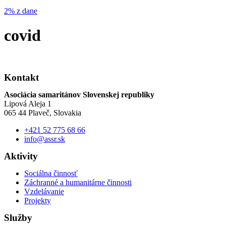
2% z dane
covid
Kontakt
Asociácia samaritánov Slovenskej republiky
Lipová Aleja 1
065 44 Plaveč, Slovakia
+421 52 775 68 66
info@assr.sk
Aktivity
Sociálna činnosť
Záchranné a humanitárne činnosti
Vzdelávanie
Projekty
Služby