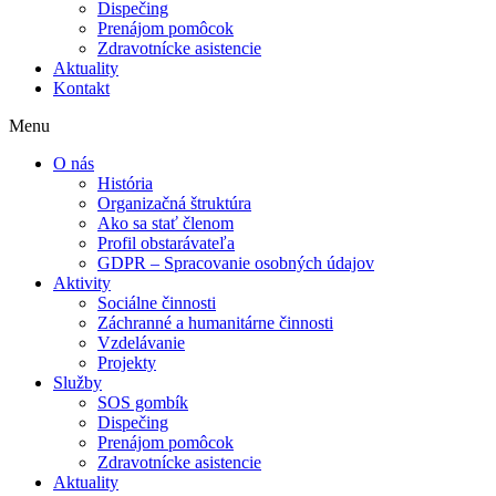
Dispečing
Prenájom pomôcok
Zdravotnícke asistencie
Aktuality
Kontakt
Menu
O nás
História
Organizačná štruktúra
Ako sa stať členom
Profil obstarávateľa
GDPR – Spracovanie osobných údajov
Aktivity
Sociálne činnosti
Záchranné a humanitárne činnosti
Vzdelávanie
Projekty
Služby
SOS gombík
Dispečing
Prenájom pomôcok
Zdravotnícke asistencie
Aktuality