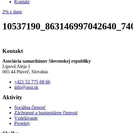
Kontakt
2% z dane
10537190_863146997042640_74
Kontakt
Asociácia samaritánov Slovenskej republiky
Lipová Aleja 1
065 44 Plaveč, Slovakia
+421 52 775 68 66
info@assr.sk
Aktivity
Sociálna činnosť
Záchranné a humanitárne činnosti
Vzdelávanie
Projekty