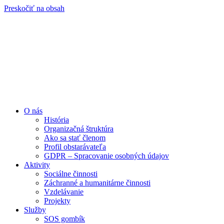
Preskočiť na obsah
O nás
História
Organizačná štruktúra
Ako sa stať členom
Profil obstarávateľa
GDPR – Spracovanie osobných údajov
Aktivity
Sociálne činnosti
Záchranné a humanitárne činnosti
Vzdelávanie
Projekty
Služby
SOS gombík