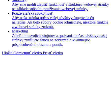
Aby sme mohli zlepšiť funkčnosť a štruktúru webovej stránky
na základe spôsobu používania webovej stránky.
Používateľská spokojnosť
Aby naša stránka počas vašej návštevy fungovala čo
najlepšie. Ak tieto súbory cookie odmietnete, niektoré funkcie
z webovej stránky zmiznú.
Marketing
Zdieľaním svojich záujmov a správania počas návštevy našej
stránky zvyšujete šancu na zobrazenie kvalitnejšie
prispôsobeného obsahu a ponúk.
Uložiť
Odmietnuť všetko
Prijať všetko