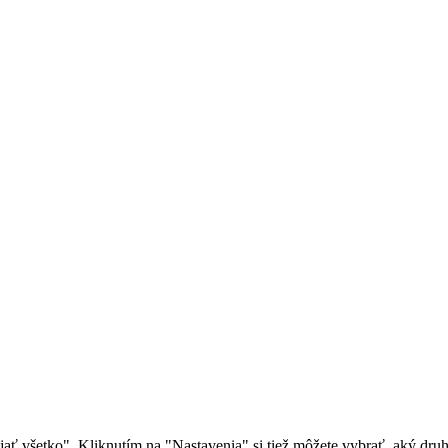
rijať všetko". Kliknutím na "Nastavenia" si tiež môžete vybrať, aký dr