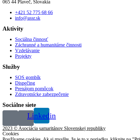
065 44 Plaveč, Slovakia
+421 52 775 68 66
info@assr.sk
Aktivity
Sociálna činnosť
Záchranné a humanitárne činnosti
Vzdelávanie
Projekty
Služby
SOS gombík
Dispečing
Prenájom pomôcok
Zdravotnícke zabezpečenie
Sociálne siete
Linkedin
2023 © Asociácia samaritánov Slovenskej republiky
Cookies
Používame cookies. Ak si myslíte, že je to v poriadku, kliknite na "P