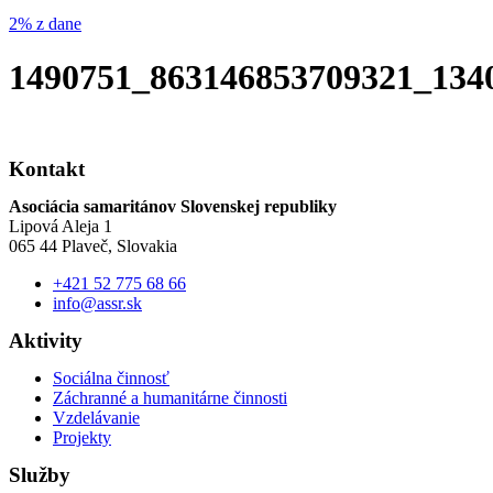
2% z dane
1490751_863146853709321_134
Kontakt
Asociácia samaritánov Slovenskej republiky
Lipová Aleja 1
065 44 Plaveč, Slovakia
+421 52 775 68 66
info@assr.sk
Aktivity
Sociálna činnosť
Záchranné a humanitárne činnosti
Vzdelávanie
Projekty
Služby