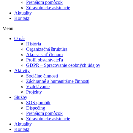
Prenájom pomôcok
Zdravotnícke asistencie
Aktuality
Kontakt
Menu
O nás
História
Organizačná štruktúra
Ako sa stať členom
Profil obstarávateľa
GDPR – Spracovanie osobných údajov
Aktivity
Sociálne činnosti
Záchranné a humanitárne činnosti
Vzdelávanie
Projekty
Služby
SOS gombík
Dispečing
Prenájom pomôcok
Zdravotnícke asistencie
Aktuality
Kontakt