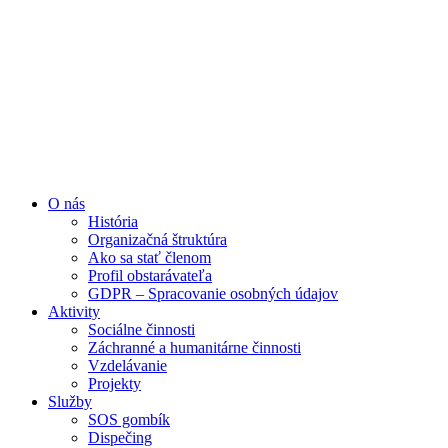
Preskočiť
na
obsah
O nás
História
Organizačná štruktúra
Ako sa stať členom
Profil obstarávateľa
GDPR – Spracovanie osobných údajov
Aktivity
Sociálne činnosti
Záchranné a humanitárne činnosti
Vzdelávanie
Projekty
Služby
SOS gombík
Dispečing