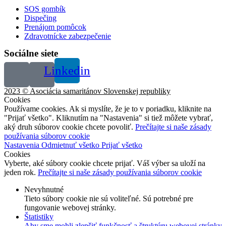
SOS gombík
Dispečing
Prenájom pomôcok
Zdravotnícke zabezpečenie
Sociálne siete
Linkedin
2023 © Asociácia samaritánov Slovenskej republiky
Cookies
Používame cookies. Ak si myslíte, že je to v poriadku, kliknite na
"Prijať všetko". Kliknutím na "Nastavenia" si tiež môžete vybrať,
aký druh súborov cookie chcete povoliť.
Prečítajte si naše zásady
používania súborov cookie
Nastavenia
Odmietnuť všetko
Prijať všetko
Cookies
Vyberte, aké súbory cookie chcete prijať. Váš výber sa uloží na
jeden rok.
Prečítajte si naše zásady používania súborov cookie
Nevyhnutné
Tieto súbory cookie nie sú voliteľné. Sú potrebné pre
fungovanie webovej stránky.
Štatistiky
Aby sme mohli zlepšiť funkčnosť a štruktúru webovej stránky