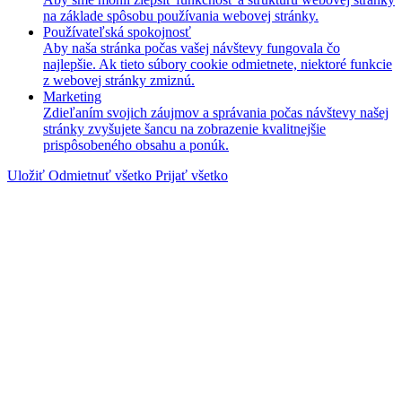
na základe spôsobu používania webovej stránky.
Používateľská spokojnosť
Aby naša stránka počas vašej návštevy fungovala čo
najlepšie. Ak tieto súbory cookie odmietnete, niektoré funkcie
z webovej stránky zmiznú.
Marketing
Zdieľaním svojich záujmov a správania počas návštevy našej
stránky zvyšujete šancu na zobrazenie kvalitnejšie
prispôsobeného obsahu a ponúk.
Uložiť
Odmietnuť všetko
Prijať všetko