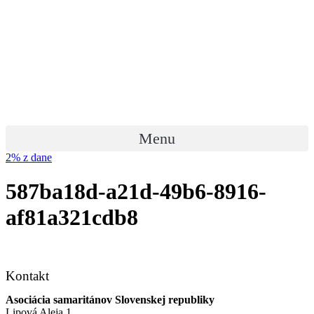
Preskočiť
na
obsah
Menu
2% z dane
587ba18d-a21d-49b6-8916-
af81a321cdb8
Kontakt
Asociácia samaritánov Slovenskej republiky
Lipová Aleja 1