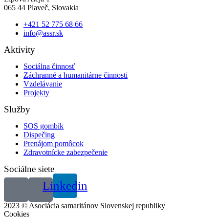
065 44 Plaveč, Slovakia
+421 52 775 68 66
info@assr.sk
Aktivity
Sociálna činnosť
Záchranné a humanitárne činnosti
Vzdelávanie
Projekty
Služby
SOS gombík
Dispečing
Prenájom pomôcok
Zdravotnícke zabezpečenie
Sociálne siete
Linkedin
2023 © Asociácia samaritánov Slovenskej republiky
Cookies