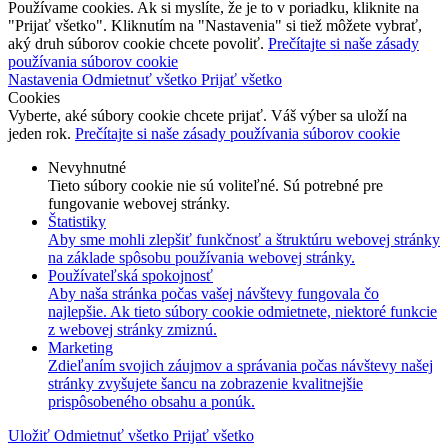
Používame cookies. Ak si myslíte, že je to v poriadku, kliknite na
"Prijať všetko". Kliknutím na "Nastavenia" si tiež môžete vybrať,
aký druh súborov cookie chcete povoliť.
Prečítajte si naše zásady
používania súborov cookie
Nastavenia
Odmietnuť všetko
Prijať všetko
Cookies
Vyberte, aké súbory cookie chcete prijať. Váš výber sa uloží na
jeden rok.
Prečítajte si naše zásady používania súborov cookie
Nevyhnutné
Tieto súbory cookie nie sú voliteľné. Sú potrebné pre
fungovanie webovej stránky.
Štatistiky
Aby sme mohli zlepšiť funkčnosť a štruktúru webovej stránky
na základe spôsobu používania webovej stránky.
Používateľská spokojnosť
Aby naša stránka počas vašej návštevy fungovala čo
najlepšie. Ak tieto súbory cookie odmietnete, niektoré funkcie
z webovej stránky zmiznú.
Marketing
Zdieľaním svojich záujmov a správania počas návštevy našej
stránky zvyšujete šancu na zobrazenie kvalitnejšie
prispôsobeného obsahu a ponúk.
Uložiť
Odmietnuť všetko
Prijať všetko