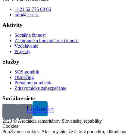
+421 52 775 68 66
info@assr.sk
Aktivity
Sociálna činnosť
Záchranné a humanitárne činnosti
Vzdelávanie
Projekty
Služby
SOS gombík
Dispečing
Prenájom pomôcok
Zdravotnícke zabezpečenie
Sociálne siete
Linkedin
2023 © Asociácia samaritánov Slovenskej republiky
Cookies
Používame cookies. Ak si myslíte, že je to v poriadku, kliknite na