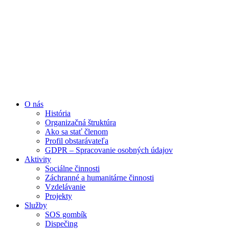
Preskočiť
na
obsah
O nás
História
Organizačná štruktúra
Ako sa stať členom
Profil obstarávateľa
GDPR – Spracovanie osobných údajov
Aktivity
Sociálne činnosti
Záchranné a humanitárne činnosti
Vzdelávanie
Projekty
Služby
SOS gombík
Dispečing