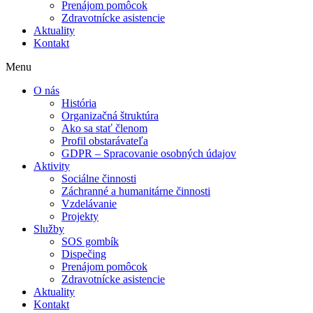
Prenájom pomôcok
Zdravotnícke asistencie
Aktuality
Kontakt
Menu
O nás
História
Organizačná štruktúra
Ako sa stať členom
Profil obstarávateľa
GDPR – Spracovanie osobných údajov
Aktivity
Sociálne činnosti
Záchranné a humanitárne činnosti
Vzdelávanie
Projekty
Služby
SOS gombík
Dispečing
Prenájom pomôcok
Zdravotnícke asistencie
Aktuality
Kontakt