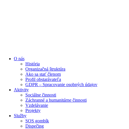
Preskočiť
na
obsah
O nás
História
Organizačná štruktúra
Ako sa stať členom
Profil obstarávateľa
GDPR – Spracovanie osobných údajov
Aktivity
Sociálne činnosti
Záchranné a humanitárne činnosti
Vzdelávanie
Projekty
Služby
SOS gombík
Dispečing