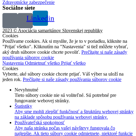
Zdravotnícke zabezpečenie
Sociálne siete
Linkedin
2023 © Asociácia samaritánov Slovenskej republiky
Cookies
Používame cookies. Ak si myslíte, že je to v poriadku, kliknite na
"Prijať všetko". Kliknutím na "Nastavenia" si tiež môžete vybrať,
aký druh súborov cookie chcete povoliť.
Prečítajte si naše zásady
používania súborov cookie
Nastavenia
Odmietnuť všetko
Prijať všetko
Cookies
Vyberte, aké súbory cookie chcete prijať. Váš výber sa uloží na
jeden rok.
Prečítajte si naše zásady používania súborov cookie
Nevyhnutné
Tieto súbory cookie nie sú voliteľné. Sú potrebné pre
fungovanie webovej stránky.
Štatistiky
Aby sme mohli zlepšiť funkčnosť a štruktúru webovej stránky
na základe spôsobu používania webovej stránky.
Používateľská spokojnosť
Aby naša stránka počas vašej návštevy fungovala čo
najlepšie. Ak tieto súbory cookie odmietnete, niektoré funkcie