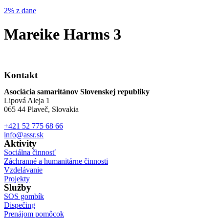
2% z dane
Mareike Harms 3
Kontakt
Asociácia samaritánov Slovenskej republiky
Lipová Aleja 1
065 44 Plaveč, Slovakia
+421 52 775 68 66
info@assr.sk
Aktivity
Sociálna činnosť
Záchranné a humanitárne činnosti
Vzdelávanie
Projekty
Služby
SOS gombík
Dispečing
Prenájom pomôcok