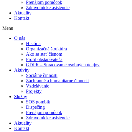
Prenájom pomôcok
Zdravotnícke asistencie
Aktuality
Kontakt
Menu
O nás
História
Organizačná štruktúra
Ako sa stať členom
Profil obstarávateľa
GDPR – Spracovanie osobných údajov
Aktivity
Sociálne činnosti
Záchranné a humanitárne činnosti
Vzdelávanie
Projekty
Služby
SOS gombík
Dispečing
Prenájom pomôcok
Zdravotnícke asistencie
Aktuality
Kontakt