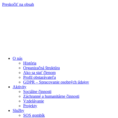
Preskočiť na obsah
O nás
História
Organizačná štruktúra
Ako sa stať členom
Profil obstarávateľa
GDPR – Spracovanie osobných údajov
Aktivity
Sociálne činnosti
Záchranné a humanitárne činnosti
Vzdelávanie
Projekty
Služby
SOS gombík