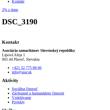
Kontakt
základe
spôsobu
2% z dane
používania
webovej
DSC_3190
stránky.
Používateľská
Kontakt
spokojnosť
Aby naša
Asociácia samaritánov Slovenskej republiky
stránka počas
Lipová Aleja 1
vašej návštevy
065 44 Plaveč, Slovakia
fungovala čo
najlepšie. Ak
+421 52 775 68 66
tieto súbory
info@assr.sk
cookie
odmietnete,
Aktivity
niektoré
funkcie z
Sociálna činnosť
webovej
Záchranné a humanitárne činnosti
stránky zmiznú.
Vzdelávanie
Projekty