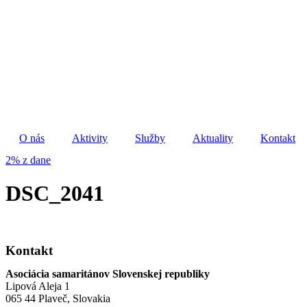
Preskočiť
na
obsah
O nás
Aktivity
Služby
Aktuality
Kontakt
2% z dane
DSC_2041
Kontakt
Asociácia samaritánov Slovenskej republiky
Lipová Aleja 1
065 44 Plaveč, Slovakia