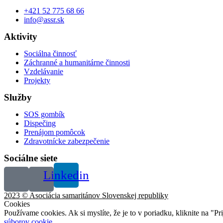
+421 52 775 68 66
info@assr.sk
Aktivity
Sociálna činnosť
Záchranné a humanitárne činnosti
Vzdelávanie
Projekty
Služby
SOS gombík
Dispečing
Prenájom pomôcok
Zdravotnícke zabezpečenie
Sociálne siete
Linkedin
2023 © Asociácia samaritánov Slovenskej republiky
Cookies
Používame cookies. Ak si myslíte, že je to v poriadku, kliknite na "P
súborov cookie