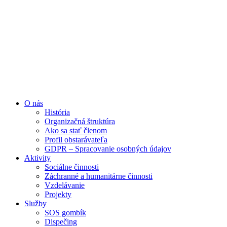
Preskočiť
na
obsah
O nás
História
Organizačná štruktúra
Ako sa stať členom
Profil obstarávateľa
GDPR – Spracovanie osobných údajov
Aktivity
Sociálne činnosti
Záchranné a humanitárne činnosti
Vzdelávanie
Projekty
Služby
SOS gombík
Dispečing