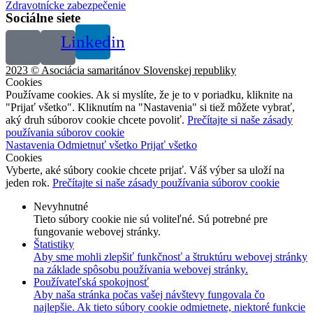
Zdravotnícke zabezpečenie
Sociálne siete
Linkedin
2023 © Asociácia samaritánov Slovenskej republiky
Cookies
Používame cookies. Ak si myslíte, že je to v poriadku, kliknite na
"Prijať všetko". Kliknutím na "Nastavenia" si tiež môžete vybrať,
aký druh súborov cookie chcete povoliť.
Prečítajte si naše zásady
používania súborov cookie
Nastavenia
Odmietnuť všetko
Prijať všetko
Cookies
Vyberte, aké súbory cookie chcete prijať. Váš výber sa uloží na
jeden rok.
Prečítajte si naše zásady používania súborov cookie
Nevyhnutné
Tieto súbory cookie nie sú voliteľné. Sú potrebné pre
fungovanie webovej stránky.
Štatistiky
Aby sme mohli zlepšiť funkčnosť a štruktúru webovej stránky
na základe spôsobu používania webovej stránky.
Používateľská spokojnosť
Aby naša stránka počas vašej návštevy fungovala čo
najlepšie. Ak tieto súbory cookie odmietnete, niektoré funkcie