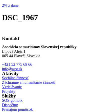
2% z dane
DSC_1967
Kontakt
Asociácia samaritánov Slovenskej republiky
Lipová Aleja 1
065 44 Plaveč, Slovakia
+421 52 775 68 66
info@assr.sk
Aktivity
Sociálna činnosť
Záchranné a humanitárne činnosti
Vzdelávanie
Projekty
Služby
SOS gombík
Dispečing
Prenájom pomôcok