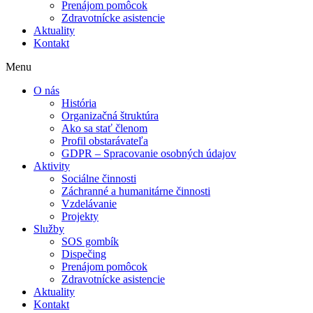
Prenájom pomôcok
Zdravotnícke asistencie
Aktuality
Kontakt
Menu
O nás
História
Organizačná štruktúra
Ako sa stať členom
Profil obstarávateľa
GDPR – Spracovanie osobných údajov
Aktivity
Sociálne činnosti
Záchranné a humanitárne činnosti
Vzdelávanie
Projekty
Služby
SOS gombík
Dispečing
Prenájom pomôcok
Zdravotnícke asistencie
Aktuality
Kontakt