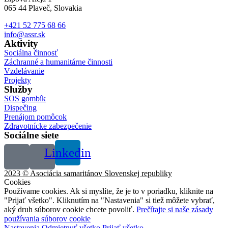
065 44 Plaveč, Slovakia
+421 52 775 68 66
info@assr.sk
Aktivity
Sociálna činnosť
Záchranné a humanitárne činnosti
Vzdelávanie
Projekty
Služby
SOS gombík
Dispečing
Prenájom pomôcok
Zdravotnícke zabezpečenie
Sociálne siete
Linkedin
2023 © Asociácia samaritánov Slovenskej republiky
Cookies
Používame cookies. Ak si myslíte, že je to v poriadku, kliknite na
"Prijať všetko". Kliknutím na "Nastavenia" si tiež môžete vybrať,
aký druh súborov cookie chcete povoliť.
Prečítajte si naše zásady
používania súborov cookie
Nastavenia
Odmietnuť všetko
Prijať všetko