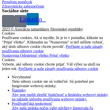
Prenájom pomôcok
Zdravotnícke zabezpečenie
Sociálne siete
Linkedin
2023 © Asociácia samaritánov Slovenskej republiky
Cookies
Používame cookies. Ak si myslíte, že je to v poriadku, kliknite na
"Prijať všetko". Kliknutím na "Nastavenia" si tiež môžete vybrať,
aký druh súborov cookie chcete povoliť.
Prečítajte si naše zásady
používania súborov cookie
Nastavenia
Odmietnuť všetko
Prijať všetko
Cookies
Vyberte, aké súbory cookie chcete prijať. Váš výber sa uloží na
jeden rok.
Prečítajte si naše zásady používania súborov cookie
Nevyhnutné
Tieto súbory cookie nie sú voliteľné. Sú potrebné pre
fungovanie webovej stránky.
Štatistiky
Aby sme mohli zlepšiť funkčnosť a štruktúru webovej stránky
na základe spôsobu používania webovej stránky.
Používateľská spokojnosť
Aby naša stránka počas vašej návštevy fungovala čo