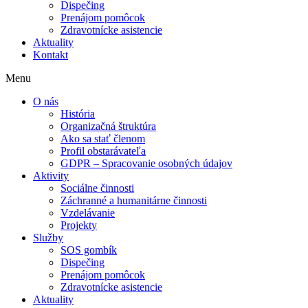
Dispečing
Prenájom pomôcok
Zdravotnícke asistencie
Aktuality
Kontakt
Menu
O nás
História
Organizačná štruktúra
Ako sa stať členom
Profil obstarávateľa
GDPR – Spracovanie osobných údajov
Aktivity
Sociálne činnosti
Záchranné a humanitárne činnosti
Vzdelávanie
Projekty
Služby
SOS gombík
Dispečing
Prenájom pomôcok
Zdravotnícke asistencie
Aktuality