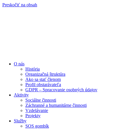
Preskočiť na obsah
O nás
História
Organizačná štruktúra
Ako sa stať členom
Profil obstarávateľa
GDPR – Spracovanie osobných údajov
Aktivity
Sociálne činnosti
Záchranné a humanitárne činnosti
Vzdelávanie
Projekty
Služby
SOS gombík