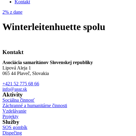
Kontakt
2% z dane
Winterleitenhuette spolu
Kontakt
Asociácia samaritánov Slovenskej republiky
Lipová Aleja 1
065 44 Plaveč, Slovakia
+421 52 775 68 66
info@assr.sk
Aktivity
Sociálna činnosť
Záchranné a humanitárne činnosti
Vzdelávanie
Projekty
Služby
SOS gombík
Dispečing