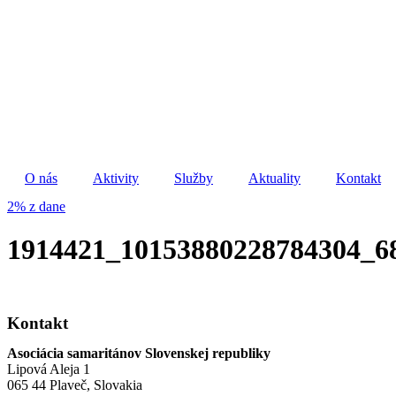
Preskočiť
na
obsah
O nás
Aktivity
Služby
Aktuality
Kontakt
2% z dane
1914421_10153880228784304_6
Kontakt
Asociácia samaritánov Slovenskej republiky
Lipová Aleja 1
065 44 Plaveč, Slovakia