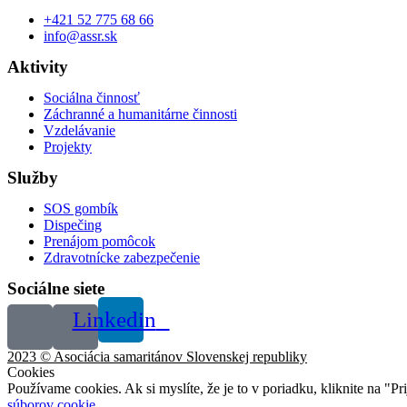
+421 52 775 68 66
info@assr.sk
Aktivity
Sociálna činnosť
Záchranné a humanitárne činnosti
Vzdelávanie
Projekty
Služby
SOS gombík
Dispečing
Prenájom pomôcok
Zdravotnícke zabezpečenie
Sociálne siete
Linkedin
2023 © Asociácia samaritánov Slovenskej republiky
Cookies
Používame cookies. Ak si myslíte, že je to v poriadku, kliknite na "P
súborov cookie