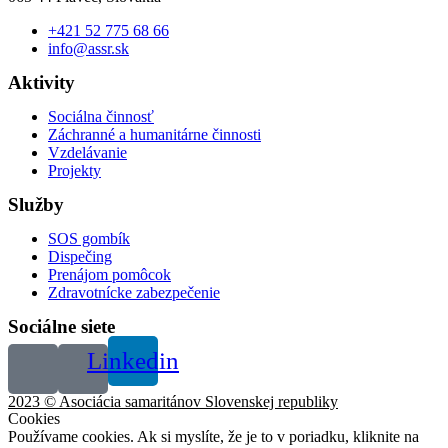
+421 52 775 68 66
info@assr.sk
Aktivity
Sociálna činnosť
Záchranné a humanitárne činnosti
Vzdelávanie
Projekty
Služby
SOS gombík
Dispečing
Prenájom pomôcok
Zdravotnícke zabezpečenie
Sociálne siete
Linkedin
2023 © Asociácia samaritánov Slovenskej republiky
Cookies
Používame cookies. Ak si myslíte, že je to v poriadku, kliknite na