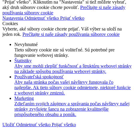
"Prijať všetko". Kliknutím na "Nastavenia" si tiež môžete vybrať,
aký druh súborov cookie chcete povoliť.
Prečítajte si naše zásady
používania súborov cookie
Nastavenia
Odmietnuť všetko
Prijať všetko
Cookies
Vyberte, aké súbory cookie chcete prijať. Váš výber sa uloží na
jeden rok.
Prečítajte si naše zásady používania súborov cookie
Nevyhnutné
Tieto súbory cookie nie sú voliteľné. Sú potrebné pre
fungovanie webovej stránky.
Štatistiky
Aby sme mohli zlepšiť funkčnosť a štruktúru webovej stránky
na základe spôsobu používania webovej stránky.
Používateľská spokojnosť
Aby naša stránka počas vašej návštevy fungovala čo
najlepšie. Ak tieto súbory cookie odmietnete, niektoré funkcie
z webovej stránky zmiznú.
Marketing
Zdieľaním svojich záujmov a správania počas návštevy našej
stránky zvyšujete šancu na zobrazenie kvalitnejšie
prispôsobeného obsahu a ponúk.
Uložiť
Odmietnuť všetko
Prijať všetko