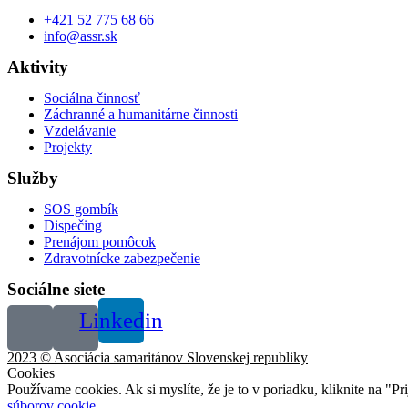
+421 52 775 68 66
info@assr.sk
Aktivity
Sociálna činnosť
Záchranné a humanitárne činnosti
Vzdelávanie
Projekty
Služby
SOS gombík
Dispečing
Prenájom pomôcok
Zdravotnícke zabezpečenie
Sociálne siete
Linkedin
2023 © Asociácia samaritánov Slovenskej republiky
Cookies
Používame cookies. Ak si myslíte, že je to v poriadku, kliknite na "P
súborov cookie