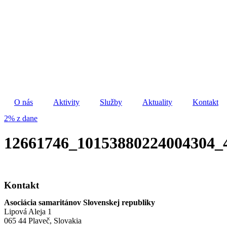
Preskočiť
na
obsah
O nás
Aktivity
Služby
Aktuality
Kontakt
2% z dane
12661746_10153880224004304_
Kontakt
Asociácia samaritánov Slovenskej republiky
Lipová Aleja 1
065 44 Plaveč, Slovakia